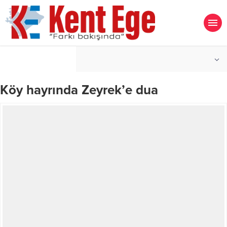
°C
İZMIR
PARÇALI BULUTLU
Köy hayrında Zeyrek’e dua