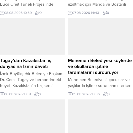
Buca Onat Tüneli Projesi’nde
azaltmak için Manda ve Bostanlı
çalışmalar sürüyor. Konak Tüneli ile
derelerinde kapsamlı temizlik yaptı.
08.08.2026 10:39
0
07.08.2026 14:43
0
otogar viyadükleri arasında transit
Çalışmalar planlanandan erken
geçiş sağlaması planlanan proje
tamamlanırken, yaz boyunca dere
kapsamında tünellerdeki beton
temizliği sürecek. İzmir Büyükşehir
işlerinde son bin metrelik nihai
Belediyesi İZSU Genel Müdürlüğü,
kaplama imalatlarına devam
İzmir Körfezi’nin ekolojik
edilirken, 750 metrelik bölüm için
iyileşmesine katkı sağlamak, yaz
ihale sürecinin tamamlandığı ve
aylarında koku oluşumunu önlemek
ağustos...
ve denize taşınan kirlilik yükünü
Tugay’dan Kazakistan iş
Menemen Belediyesi köylerde
azaltmak amacıyla...
dünyasına İzmir daveti
ve okullarda işitme
taramalarını sürdürüyor
İzmir Büyükşehir Belediye Başkanı
Dr. Cemil Tugay ve beraberindeki
Menemen Belediyesi, çocuklar ve
heyet, Kazakistan’ın başkenti
yaşlılarda işitme sorunlarının erken
Astana’da Türkiye Cumhuriyeti
dönemde tespit edilmesine yönelik
06.08.2026 13:31
0
05.08.2026 13:36
0
Astana Büyükelçiliği ile Kazakistan
odyometri testi uygulamalarını ilçe
İş Adamları Birliği (TÜKİB)
genelinde sürdürüyor. Belediye
temsilcileriyle bir araya geldi.
tarafından yaklaşık bir yıldır
Görüşmelerde iki ülke arasındaki
yürütülen çalışmalarda bugüne
ticaret, yatırım ve yerel yönetimler
kadar 2 bini aşkın çocuk ve yaşlıya
düzeyindeki iş birliği olanakları ele
işitme testi yapıldığı bildirildi.