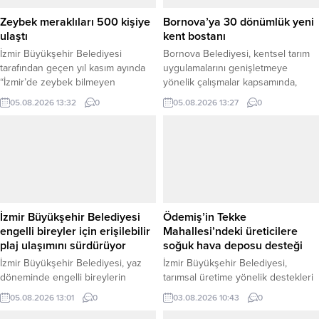
alındı. Kazakistan temaslarını
Belediyeden yapılan açıklamaya
sürdüren Başkan Tugay’a, İzmir
göre, işitme kaybının erken teşhis
Zeybek meraklıları 500 kişiye
Bornova’ya 30 dönümlük yeni
Büyükşehir Belediyesi...
edilmesi amacıyla okullarda
ulaştı
kent bostanı
öğrenciler, köylerde...
İzmir Büyükşehir Belediyesi
Bornova Belediyesi, kentsel tarım
tarafından geçen yıl kasım ayında
uygulamalarını genişletmeye
“İzmir’de zeybek bilmeyen
yönelik çalışmalar kapsamında,
kalmasın” çağrısıyla kurulan Halk
Yakaköy’deki 15 dönümlük Kent
05.08.2026 13:32
0
05.08.2026 13:27
0
Dansları Topluluğu, yaklaşık bir
Bostanı’nda ilk hasadı
yılda 500 katılımcıya ulaştı. Ücretsiz
gerçekleştirirken, ilçe merkezinde
olarak düzenlenen kurslarda her
30 dönümlük yeni bir kent bostanı
yaştan İzmirlilere başta zeybek
kurulmasının planlandığını duyurdu.
olmak üzere Türk halk oyunları
Bornova Belediye Başkanı Ömer
eğitimi veriliyor. Farklı yaş ve
Eşki, Yakaköy’deki Doğal Tarım
meslek gruplarından katılımcıları bir
Çiftliği bünyesinde yer alan Kent
araya getiren toplulukta, İzmir...
Bostanı’nda incelemelerde
İzmir Büyükşehir Belediyesi
Ödemiş’in Tekke
bulundu. Belediye tarafından
engelli bireyler için erişilebilir
Mahallesi’ndeki üreticilere
yapılan açıklamaya göre, mevcut...
plaj ulaşımını sürdürüyor
soğuk hava deposu desteği
İzmir Büyükşehir Belediyesi, yaz
İzmir Büyükşehir Belediyesi,
döneminde engelli bireylerin
tarımsal üretime yönelik destekleri
denize erişimini kolaylaştırmak
kapsamında Ödemiş’in Tekke
05.08.2026 13:01
0
03.08.2026 10:43
0
amacıyla erişilebilir ulaşım hizmetini
Mahallesi’nde üreticilerin