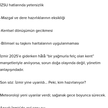
İZSU hatlarında yetersizlik
-Mazgal ve dere hazırlıklarının eksikliği
-Kentsel dönüşümün gecikmesi
-Bilimsel su taşkını haritalarının uygulanmaması
İzmir 2025’e giderken hâlâ “bir yağmurla felç olan kent”
manşetleriyle anılıyorsa, sorun doğa olayında değil, yönetim
anlayışındadır.
Son söz: İzmir yine uyarıldı… Peki, kim hazırlanıyor?
Meteoroloji yeni uyarılar verdi; sağanak gece boyunca sürecek.
Ancak İzmir’de asıl soru şu: