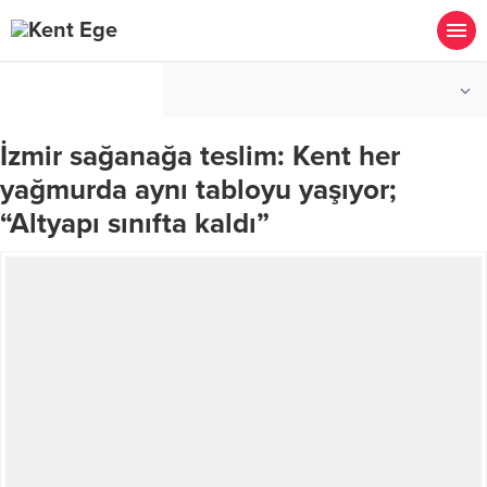
°C
İZMIR
PARÇALI BULUTLU
İzmir sağanağa teslim: Kent her
yağmurda aynı tabloyu yaşıyor;
“Altyapı sınıfta kaldı”