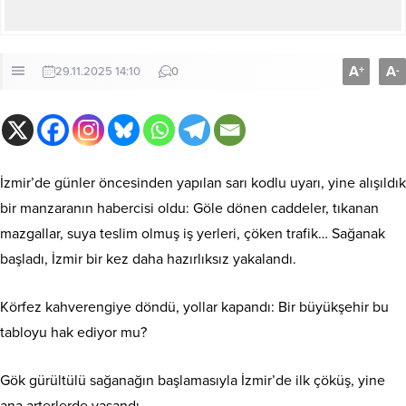
A
A
+
-
29.11.2025 14:10
0
İzmir’de günler öncesinden yapılan sarı kodlu uyarı, yine alışıldık
bir manzaranın habercisi oldu: Göle dönen caddeler, tıkanan
mazgallar, suya teslim olmuş iş yerleri, çöken trafik… Sağanak
başladı, İzmir bir kez daha hazırlıksız yakalandı.
Körfez kahverengiye döndü, yollar kapandı: Bir büyükşehir bu
tabloyu hak ediyor mu?
Gök gürültülü sağanağın başlamasıyla İzmir’de ilk çöküş, yine