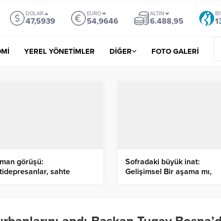
DOLAR
EURO
ALTIN
BI
47,5939
54,9646
6.488,95
1
Mİ
YEREL YÖNETİMLER
DİĞER
FOTO GALERİ
man görüşü:
Sofradaki büyük inat:
tidepresanlar, sahte
Gelişimsel Bir aşama mı,
tluluk vermez, beyni onarır
yoksa hastalık habercisi mi