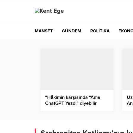
MANŞET
GÜNDEM
POLİTİKA
EKONO
“Hâkimin karşısında “Ama
Uz
ChatGPT Yazdı” diyebilir
An
misiniz?”
mu