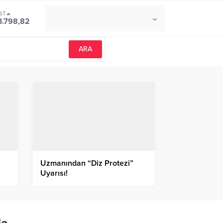
ST
°C
İZMIR
3.798,82
PARÇALI BULUTLU
Uzmanından “Diz Protezi”
Uyarısı!
?