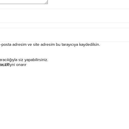
-posta adresim ve site adresim bu tarayıcıya kaydedilsin.
ılığıyla siz yapabilirsiniz.
iniz?”
z, beyni onarır