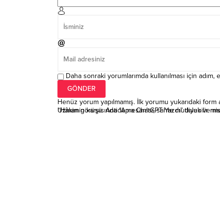
Daha sonraki yorumlarımda kullanılması için adım, e
Henüz yorum yapılmamış. İlk yorumu yukarıdaki form arac
“Hâkimin karşısında “Ama ChatGPT Yazdı” diyebilir mis
Uzman görüşü: Antidepresanlar, sahte mutluluk verme