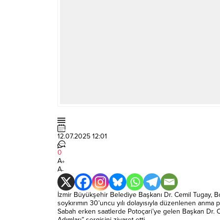
12.07.2025 12:01
0
A
+
A
-
İzmir Büyükşehir Belediye Başkanı Dr. Cemil Tugay, Bo
soykırımın 30’uncu yılı dolayısıyla düzenlenen anma pr
Sabah erken saatlerde Potoçari’ye gelen Başkan Dr. 
Adımları” sergisini ziyaret etti.