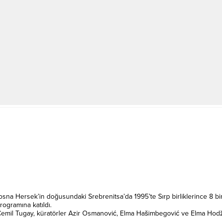
sna Hersek’in doğusundaki Srebrenitsa’da 1995’te Sırp birliklerince 8 bind
ogramına katıldı.
Cemil Tugay, küratörler Azir Osmanović, Elma Hašimbegović ve Elma Hodž