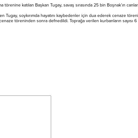
törenine katılan Başkan Tugay, savaş sırasında 25 bin Boşnak’ın canlarını
n Tugay, soykırımda hayatını kaybedenler için dua ederek cenaze törenine 
enaze töreninden sonra defnedildi. Toprağa verilen kurbanların sayısı 6 