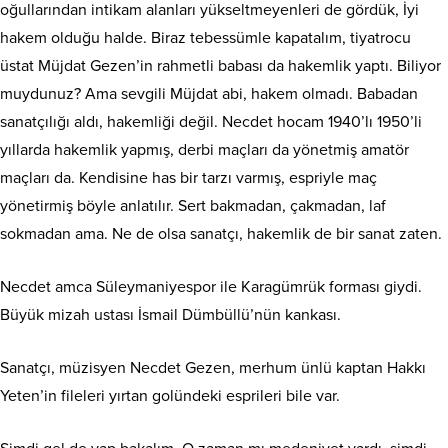
oğullarından intikam alanları yükseltmeyenleri de gördük, İyi
hakem olduğu halde. Biraz tebessümle kapatalım, tiyatrocu
üstat Müjdat Gezen’in rahmetli babası da hakemlik yaptı. Biliyor
muydunuz? Ama sevgili Müjdat abi, hakem olmadı. Babadan
sanatçılığı aldı, hakemliği değil. Necdet hocam 1940’lı 1950’li
yıllarda hakemlik yapmış, derbi maçları da yönetmiş amatör
maçları da. Kendisine has bir tarzı varmış, espriyle maç
yönetirmiş böyle anlatılır. Sert bakmadan, çakmadan, laf
sokmadan ama. Ne de olsa sanatçı, hakemlik de bir sanat zaten.
Necdet amca Süleymaniyespor ile Karagümrük forması giydi.
Büyük mizah ustası İsmail Dümbüllü’nün kankası.
Sanatçı, müzisyen Necdet Gezen, merhum ünlü kaptan Hakkı
Yeten’in fileleri yırtan golündeki esprileri bile var.