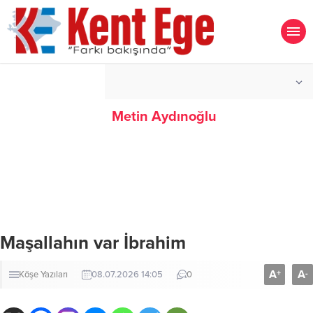
°C
İZMIR
AÇIK
Metin Aydınoğlu
Maşallahın var İbrahim
A
A
+
-
Köşe Yazıları
08.07.2026 14:05
0