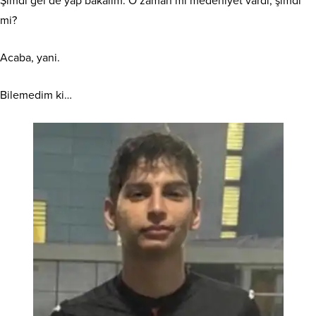
Şimdi gel de yap bakalım. O zaman mı medeniyet vardı, şimdi
mi?
Acaba, yani.
Bilemedim ki…