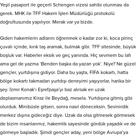
Yeşil pasaport ile geçerli Schengen vizesi sahibi olunması da
gerek. MHK ile TFF Hakem İşleri Müdürlüğü protokolü
doğrultusunda yapılıyor. Merak var ya bizde.
Giden hakemlerin adlarını öğrenmek o kadar zor ki, koca pirinç
çuvalı içinde, kırık taş aramak, bulmak gibi. TFF sitesinde, büyük
boşluk var. Haberler eksik ve geç yanında. Hiç sevmem bu lafı
ama gel de yazma ‘Benden başka da yazan yok’. Niye? Ne güzel
gençler, yurtdışına gidiyor. Daha bu yaşta, FİFA kokartı, hatta
bölge kokartı takmadan yurtdışı deneyimi yaşıyorlar, harika bir
şey. İzmir Konak’ı Eşrefpaşa’yı baz alırsak en uzak
deplasmanımız Kiraz ile Beydağ, mesela. Yurtdışına gitmiş gibi
olurduk. Minibüsle gitsen, sonra nasıl döneceksin. Sevinirdik
merkez dışına gideceğiz diye. Uzak da olsa gitmesek görmesek
de bizim insanlarımız, hakemlik sayesinde gördük yaşadık ve de
görmeye başladık. Şimdi gençler aday, yeni bölge Avrupa’ya