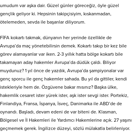
umudum var aşka dair. Güzel günler göreceğiz, öyle güzel
gençlik geliyor ki. Hepsinin takipçisiyim, kıskanmadan,
ötelemeden, sevda ile başarılar diliyorum.
FİFA kokartı takmak, dünyanın her yerinde özellikle de
Avrupa’da maç yönetebilirsin demek. Kokartı takıp bir kez bile
görev alamayanlar var iken. 2-3 yıllık hatta bölge kokartı bile
takamayan aday hakemler Avrupa’da düdük çaldı. Biliyor
muydunuz? 1 yıl önce de yazdık, Avrupa’da şampiyonalar var
genç sporcu ile genç hakemler sahada. Bu yıl da gittiler, kendi
istekleriyle hem de. Özgüvene bakar mısınız? Başka ülke,
hakemlik cesaret ister yürek ister, aşk ister sevgi ister. Portekiz,
Finlandiya, Fransa, İspanya, İsveç, Danimarka ile ABD’de de
oynandı. Başladı, devam edeni de var biteni de. Klasman,
Bölgesel ve İl Hakemleri ile Yardımcı Hakemlerine açık. 27 yaşını
geçmemek gerek. İngilizce düzeyi, sözlü mülakatla belirleniyor.