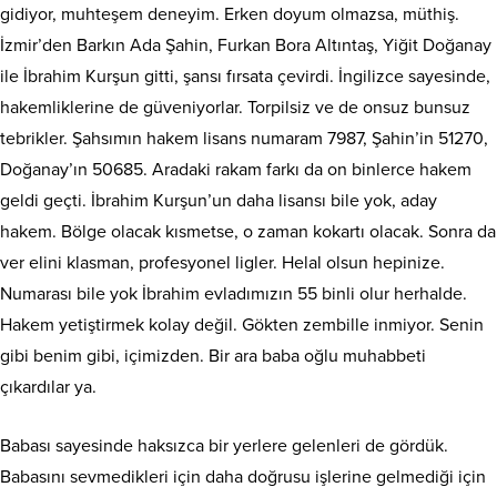
gidiyor, muhteşem deneyim. Erken doyum olmazsa, müthiş.
İzmir’den Barkın Ada Şahin, Furkan Bora Altıntaş, Yiğit Doğanay
ile İbrahim Kurşun gitti, şansı fırsata çevirdi. İngilizce sayesinde,
hakemliklerine de güveniyorlar. Torpilsiz ve de onsuz bunsuz
tebrikler. Şahsımın hakem lisans numaram 7987, Şahin’in 51270,
Doğanay’ın 50685. Aradaki rakam farkı da on binlerce hakem
geldi geçti. İbrahim Kurşun’un daha lisansı bile yok, aday
hakem. Bölge olacak kısmetse, o zaman kokartı olacak. Sonra da
ver elini klasman, profesyonel ligler. Helal olsun hepinize.
Numarası bile yok İbrahim evladımızın 55 binli olur herhalde.
Hakem yetiştirmek kolay değil. Gökten zembille inmiyor. Senin
gibi benim gibi, içimizden. Bir ara baba oğlu muhabbeti
çıkardılar ya.
Babası sayesinde haksızca bir yerlere gelenleri de gördük.
Babasını sevmedikleri için daha doğrusu işlerine gelmediği için