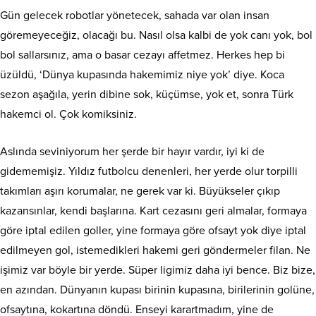
Gün gelecek robotlar yönetecek, sahada var olan insan
göremeyeceğiz, olacağı bu. Nasıl olsa kalbi de yok canı yok, bol
bol sallarsınız, ama o basar cezayı affetmez. Herkes hep bi
üzüldü, ‘Dünya kupasında hakemimiz niye yok’ diye. Koca
sezon aşağıla, yerin dibine sok, küçümse, yok et, sonra Türk
hakemci ol. Çok komiksiniz.
Aslında seviniyorum her şerde bir hayır vardır, iyi ki de
gidememişiz. Yıldız futbolcu denenleri, her yerde olur torpilli
takımları aşırı korumalar, ne gerek var ki. Büyükseler çıkıp
kazansınlar, kendi başlarına. Kart cezasını geri almalar, formaya
göre iptal edilen goller, yine formaya göre ofsayt yok diye iptal
edilmeyen gol, istemedikleri hakemi geri göndermeler filan. Ne
işimiz var böyle bir yerde. Süper ligimiz daha iyi bence. Biz bize,
en azından. Dünyanın kupası birinin kupasına, birilerinin golüne,
ofsaytına, kokartına döndü. Enseyi karartmadım, yine de