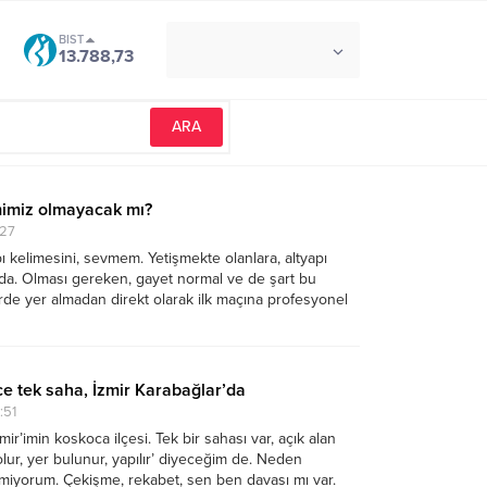
BIST
°C
İZMIR
13.788,73
AÇIK
imiz olmayacak mı?
:27
ı kelimesini, sevmem. Yetişmekte olanlara, altyapı
da. Olması gereken, gayet normal ve de şart bu
de yer almadan direkt olarak ilk maçına profesyonel
üz mü? Varsa da iki üç maç sonra, geldiği gibi gider.
e tek saha, İzmir Karabağlar’da
:51
mir’imin koskoca ilçesi. Tek bir sahası var, açık alan
 olur, yer bulunur, yapılır’ diyeceğim de. Neden
emiyorum. Çekişme, rekabet, sen ben davası mı var.