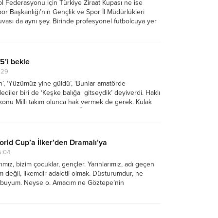
l Federasyonu için Türkiye Ziraat Kupası ne ise
or Başkanlığı’nın Gençlik ve Spor İl Müdürlükleri
vası da aynı şey. Birinde profesyonel futbolcuya yer
e de amatördeki yeni yeteneklere fırsat vermek.
ark bu. Önem...
 5’i bekle
:29
un’, ‘Yüzümüz yine güldü’, ‘Bunlar amatörde
diler biri de ‘Keşke balığa gitseydik’ deyiverdi. Haklı
r konu Milli takım olunca hak vermek de gerek. Kulak
eğil, teknik adam değiliz. Öyle olsaydı böyle olurdu,
erek...
rld Cup’a İlker’den Dramalı’ya
5:04
rımız, bizim çocuklar, gençler. Yarınlarımız, adı geçen
 değil, ilkemdir adaletli olmak. Düsturumdur, ne
 buyum. Neyse o. Amacım ne Göztepe’nin
u, başarısını, Avrupa’ya gidişini ‘mundar’ etmek. Ne
or’u ‘kindar’lamak. A takım gidemedi. Trabzonspor