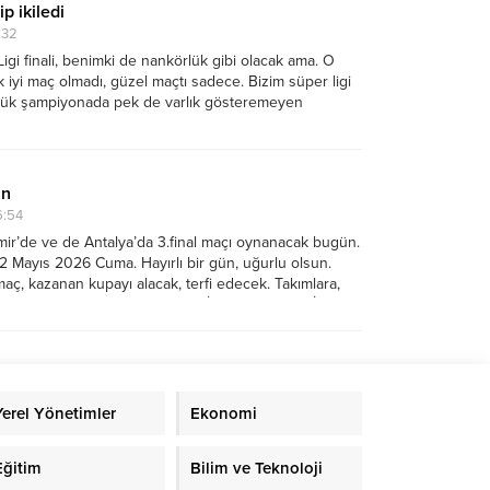
p ikiledi
:32
igi finali, benimki de nankörlük gibi olacak ama. O
 iyi maç olmadı, güzel maçtı sadece. Bizim süper ligi
ük şampiyonada pek de varlık gösteremeyen
ı da göremeyince, yavan geliyor. Umarım dünya
l...
ün
6:54
mir’de ve de Antalya’da 3.final maçı oynanacak bugün.
2 Mayıs 2026 Cuma. Hayırlı bir gün, uğurlu olsun.
ç, kazanan kupayı alacak, terfi edecek. Takımlara,
arılar diliyorum. Hatta öyle ki. İzmir Selçuklu FİFA
imiz...
Yerel Yönetimler
Ekonomi
Eğitim
Bilim ve Teknoloji