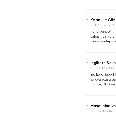
gitme’ demek gel
abone...
Kartal ile Göz
23.07.2026 23:5
Fenerbahçe’nin a
sahasında verdi.
maçaavantajlı gi
Cerny’nin asistl
maçtan üstün ay
Beşiktaş...
İngiltere Saka
19.07.2026 09:2
İngiltere, favori
as oyuncusu Saka
3 golle, 300.’ye
Fransa favori idi
sonra...
Maşallahın va
08.07.2026 14:0