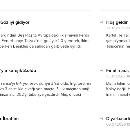
di içimden. Süper ligde 10 yıl yer alan, 1.lige
Onu da bilemi
kadarıyla 50 b
 Göz iyi gidiyor
Hoş geldin
2
21.07.2026 23
rdından Beşiktaş’ta Avrupa’daki ilk sınavını kendi
Kartal ile Ta
 Fenerbahçe Talisca’nın golüyle 1-0 yenerek, ikinci
şampiyonlar l
derken Beşiktaş da sahadan galibiyetle ayrıldı.
Talisca’nın h
iği ile buluşan Orkun Kökçü’nün enfes golüyle ilk
gitti. Antrenm
rıldı. İkinci maç 30 temmuzda deplasmanda.
maç gibi oldu
’yla karışık 3.oldu
Finalin adı
3
16.07.2026 0
 Fransa’yı 6-4 yenerek dünya 3.’sü oldu. İngiltere’nin
Bizim takım o
 3 asistlikle çıktığı son maçta, 3.lük maçında attığı
Kolay değil. 
 imza attı, 302’yi tabelaya yazdırdı. Maç öncesi
inanılırı nası
. İlk yarıda İngiltere hükümdarlığı vardı, yoruldu
çok iyi oyunc
r İbrahim
Diyarbakırl
5
06.07.2026 13