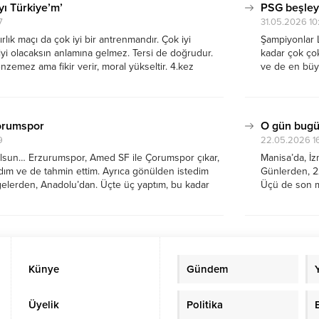
yı Türkiye’m’
PSG beşleyi
7
31.05.2026 10
ırlık maçı da çok iyi bir antrenmandır. Çok iyi
Şampiyonlar L
yi olacaksın anlamına gelmez. Tersi de doğrudur.
kadar çok çok
emez ama fikir verir, moral yükseltir. 4.kez
ve de en büy
Dünyanın kupası’ öncesi Kuzey Makedonya’yı 4 golle
takımlarımız
..
kupasında fina
orumspor
O gün bug
9
22.05.2026 1
 olsun… Erzurumspor, Amed SF ile Çorumspor çıkar,
Manisa’da, İz
zdım ve de tahmin ettim. Ayrıca gönülden istedim
Günlerden, 2
lgelerden, Anadolu’dan. Üçte üç yaptım, bu kadar
Üçü de son ma
pünün olduğu yerde mütevazi olmanın hiç yararı
hakemlere baş
ıyorum....
Kokartlı hakem
Künye
Gündem
Üyelik
Politika