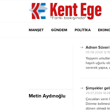
MANŞET
GÜNDEM
POLİTİKA
EKONO
Adnan Süvari
05.08.2026 12:1
Yepyeni umutlarl
hayırlı uğurlu o
vererek yapsa, a
bilecek herkes.
sporun hakkını 
Şimşekler gel
29.07.2026 14:2
Metin Aydınoğlu
Çocukları verin
Dönme kelimesin
dönen olmadı ki.