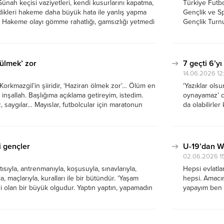
Günah keçisi vaziyetleri, kendi kusurlarını kapatma,
Türkiye Futbo
dikleri hakeme daha büyük hata ile yanlış yapma
Gençlik ve Sp
n. Hakeme olayı gömme rahatlığı, gamsızlığı yetmedi
Gençlik Turnu
bi olan nefes alan hiçbir şeye küfür edilmemesi
açmak, birind
Aradaki tek f
ülmek’ zor
7 geçti 6’yı
14.06.2026 12
orkmazgil’in şiiridir, ‘Haziran ölmek zor’… Ölüm en
‘Yazıklar ols
inşallah. Başlığıma açıklama getireyim, istedim.
oynayamaz’ de
 saygılar… Mayıslar, futbolcular için maratonun
da olabilirle
uk, kümede kalma sevinci ile bir alt kümeye düşme
verin demek d
bolun doğasında, insanlığın fıtratında bu var.
yazmaya da g
i gençler
U-19’dan Wo
02.06.2026 1
ısıyla, antrenmanıyla, koşusuyla, sınavlarıyla,
Hepsi evlatla
a, maçlarıyla, kuralları ile bir bütündür. ‘Yaşam
hepsi. Amacım
fesi olan bir büyük olgudur. Yaptın yaptın, yapamadın
yapayım ben
ok şansı yoktur, ama fırsatı boldur. Sen kendini
şampiyonluğun
ka maç yönettim dersin oysa ki. Öyle...
de Trabzonsp
U19’u 3-1...