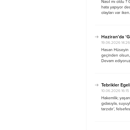
Nasıl mı oldu ? 
hata yapıyor de
olayları var ike
kaba kuvvet, kal
gerekirken....
Haziran’da ‘G
19.06.2026 14:26
Hasan Hüseyin K
geçinden olsun, 
Devam ediyoruz,
sonu, şampiyonl
üzüntüsüdür. Fut
Hiçbir...
Tebrikler Egel
10.06.2026 16:15
Hakemlik; yaşant
gıdasıyla, suyuyl
tarzıdır’, felse
uğurlar olsun. Ç
beğenirsin, hari