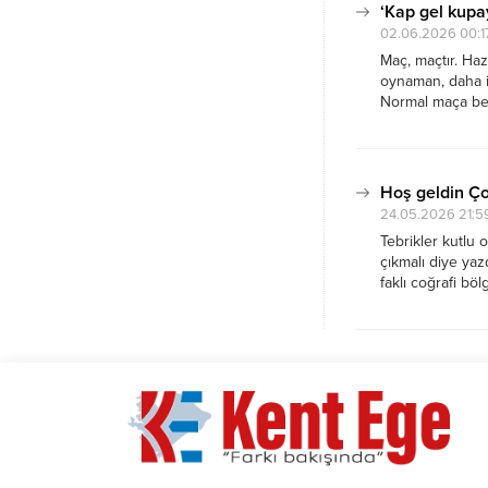
‘Kap gel kupa
02.06.2026 00:1
Maç, maçtır. Haz
oynaman, daha i
Normal maça benz
katılacağımız ‘
yendik. Daha iyi.
Hoş geldin Ç
24.05.2026 21:5
Tebrikler kutlu
çıkmalı diye ya
faklı coğrafi bö
sportif zekâ kü
yok. Gururla yaz