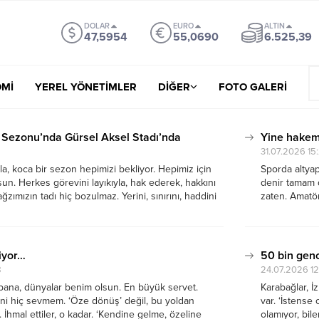
DOLAR
EURO
ALTIN
47,5954
55,0690
6.525,39
Mİ
YEREL YÖNETİMLER
DİĞER
FOTO GALERİ
 Sezonu’nda Gürsel Aksel Stadı’nda
Yine hakem
5
31.07.2026 15
a, koca bir sezon hepimizi bekliyor. Hepimiz için
Sporda altyap
lsun. Herkes görevini layıkıyla, hak ederek, hakkını
denir tamam 
ğzımızın tadı hiç bozulmaz. Yerini, sınırını, haddini
zaten. Amatör
 Sporcu oynayacak formasının, daha doğrusu
çıkanı gördün
verecek, teknik adam da...
Altyapı,...
iyor…
50 bin genc
8
24.07.2026 12
 bana, dünyalar benim olsun. En büyük servet.
Karabağlar, İz
i hiç sevmem. ‘Öze dönüş’ değil, bu yoldan
var. ‘İstense
 İhmal ettiler, o kadar. ‘Kendine gelme, özeline
olamıyor, bil