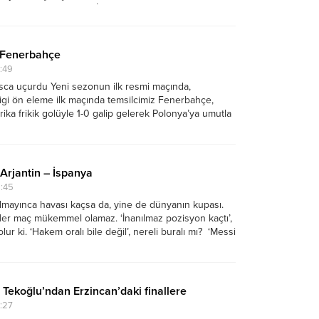
yorum, anlamıyorum. İzmir’de yaşıyoruz. Bildiğim
in genç var...
 Fenerbahçe
:49
lisca uçurdu Yeni sezonun ilk resmi maçında,
igi ön eleme ilk maçında temsilcimiz Fenerbahçe,
arika frikik golüyle 1-0 galip gelerek Polonya’ya umutla
an maçı gibi geçti. Hatta çift kale kendi aralarındaki
. Daha...
; Arjantin – İspanya
8:45
lmayınca havası kaçsa da, yine de dünyanın kupası.
Her maç mükemmel olamaz. ‘İnanılmaz pozisyon kaçtı’,
l olur ki. ‘Hakem oralı bile değil’, nereli buralı mı? ‘Messi
u’ en az 10 kez söylendi, herkes...
ı Tekoğlu’ndan Erzincan’daki finallere
:27