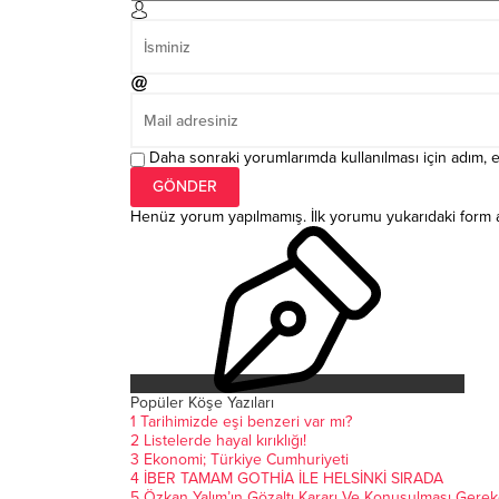
Daha sonraki yorumlarımda kullanılması için adım, e
Henüz yorum yapılmamış. İlk yorumu yukarıdaki form arac
Popüler Köşe Yazıları
1
Tarihimizde eşi benzeri var mı?
2
Listelerde hayal kırıklığı!
3
Ekonomi; Türkiye Cumhuriyeti
4
İBER TAMAM GOTHİA İLE HELSİNKİ SIRADA
5
Özkan Yalım’ın Gözaltı Kararı Ve Konuşulması Gerek