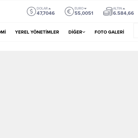
DOLAR
EURO
ALTIN
47,7046
55,0051
6.584,66
Mİ
YEREL YÖNETİMLER
DİĞER
FOTO GALERİ