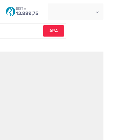
BIST
°C
İZMIR
13.889,75
AÇIK