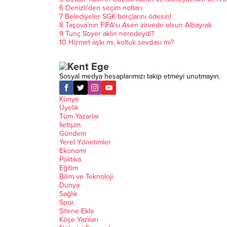
6
Denizli’den seçim notları
7
Belediyeler SGK borçlarını ödesin!
8
Taşova’nın FİFA’sı Asen zirvede olsun Albayrak
9
Tunç Soyer aklın neredeydi?
10
Hizmet aşkı mı, koltuk sevdası mı?
Sosyal medya hesaplarımızı takip etmeyi unutmayın.
Künye
Üyelik
Tüm Yazarlar
İletişim
Gündem
Yerel Yönetimler
Ekonomi
Politika
Eğitim
Bilim ve Teknoloji
Dünya
Sağlık
Spor
Sitene Ekle
Köşe Yazıları