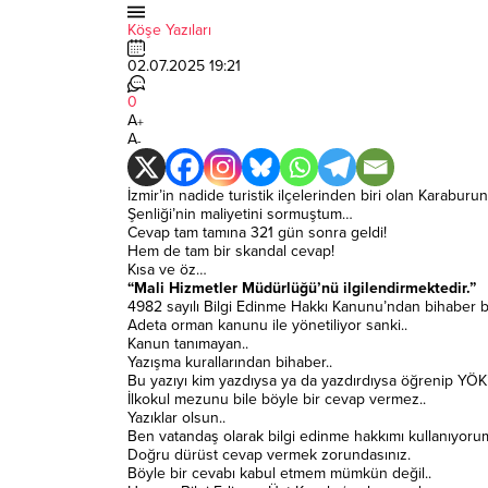
Köşe Yazıları
02.07.2025 19:21
0
A
+
A
-
İzmir’in nadide turistik ilçelerinden biri olan Karabu
Şenliği’nin maliyetini sormuştum…
Cevap tam tamına 321 gün sonra geldi!
Hem de tam bir skandal cevap!
Kısa ve öz…
“Mali Hizmetler Müdürlüğü’nü ilgilendirmektedir.”
4982 sayılı Bilgi Edinme Hakkı Kanunu’ndan bihaber bi
Adeta orman kanunu ile yönetiliyor sanki..
Kanun tanımayan..
Yazışma kurallarından bihaber..
Bu yazıyı kim yazdıysa ya da yazdırdıysa öğrenip YÖK’e d
İlkokul mezunu bile böyle bir cevap vermez..
Yazıklar olsun..
Ben vatandaş olarak bilgi edinme hakkımı kullanıyorum
Doğru dürüst cevap vermek zorundasınız.
Böyle bir cevabı kabul etmem mümkün değil..