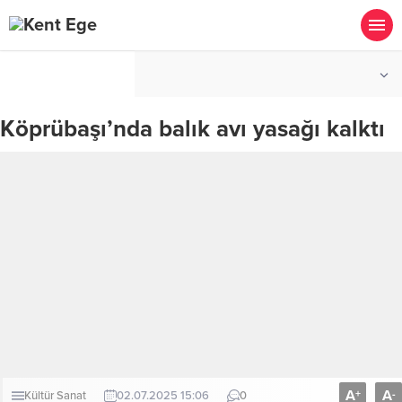
°C
İZMIR
AÇIK
Köprübaşı’nda balık avı yasağı kalktı
A
A
+
-
Kültür Sanat
02.07.2025 15:06
0