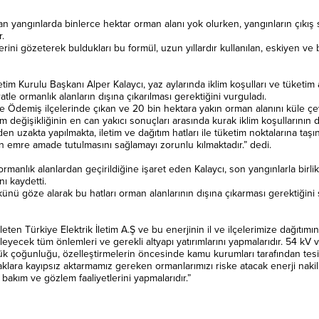
n yangınlarda binlerce hektar orman alanı yok olurken, yangınların çıkış s
.
erini gözeterek buldukları bu formül, uzun yıllardır kullanılan, eskiyen ve
tim Kurulu Başkanı Alper Kalaycı, yaz aylarında iklim koşulları ve tüketim a
atle ormanlık alanların dışına çıkarılması gerektiğini vurguladı.
ve Ödemiş ilçelerinde çıkan ve 20 bin hektara yakın orman alanını küle çev
lim değişikliğinin en can yakıcı sonuçları arasında kurak iklim koşullarını
den uzakta yapılmakta, iletim ve dağıtım hatları ile tüketim noktalarına taş
ın emre amade tutulmasını sağlamayı zorunlu kılmaktadır.” dedi.
rmanlık alanlardan geçirildiğine işaret eden Kalaycı, son yangınlarla birli
nı kaydetti.
yükünü göze alarak bu hatları orman alanlarının dışına çıkarması gerektiğin
ten Türkiye Elektrik İletim A.Ş ve bu enerjinin il ve ilçelerimize dağıtımın
eyecek tüm önlemleri ve gerekli altyapı yatırımlarını yapmalarıdır. 54 kV ve
ük çoğunluğu, özelleştirmelerin öncesinde kamu kurumları tarafından tesis 
lara kayıpsız aktarmamız gereken ormanlarımızı riske atacak enerji nakil h
bakım ve gözlem faaliyetlerini yapmalarıdır.”