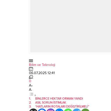
Bilim ve Teknoloji
06.07.2025 12:41
0
A
+
A
-
BİNLERCE HEKTAR ORMAN YANDI
ASIL SORUN İSTİMLAK
“HATLARIN ROTALARI DEĞİŞTİRİLMELİ”