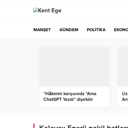
MANŞET
GÜNDEM
POLİTİKA
EKONO
“Hâkimin karşısında “Ama
Uz
ChatGPT Yazdı” diyebilir
An
misiniz?”
mu