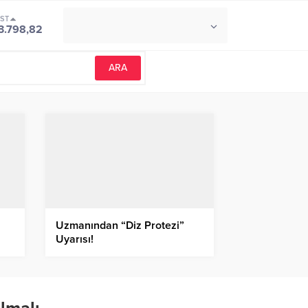
IST
°C
İZMIR
3.798,82
PARÇALI BULUTLU
Uzmanından “Diz Protezi”
Uyarısı!
?