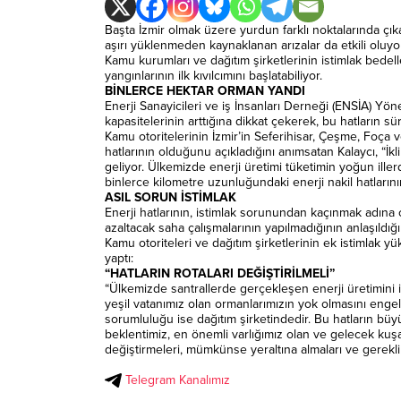
Başta İzmir olmak üzere yurdun farklı noktalarında çıka
aşırı yüklenmeden kaynaklanan arızalar da etkili oluyor
Kamu kurumları ve dağıtım şirketlerinin istimlak bedell
yangınlarının ilk kıvılcımını başlatabiliyor.
BİNLERCE HEKTAR ORMAN YANDI
Enerji Sanayicileri ve iş İnsanları Derneği (ENSİA) Yöne
kapasitelerinin arttığına dikkat çekerek, bu hatların sür
Kamu otoritelerinin İzmir’in Seferihisar, Çeşme, Foça 
hatlarının olduğunu açıkladığını anımsatan Kalaycı, “İk
geliyor. Ülkemizde enerji üretimi tüketimin yoğun iller
binlerce kilometre uzunluğundaki enerji nakil hatların
ASIL SORUN İSTİMLAK
Enerji hatlarının, istimlak sorunundan kaçınmak adına o
azaltacak saha çalışmalarının yapılmadığının anlaşıldığı
Kamu otoriteleri ve dağıtım şirketlerinin ek istimlak 
yaptı:
“HATLARIN ROTALARI DEĞİŞTİRİLMELİ”
“Ülkemizde santrallerde gerçekleşen enerji üretimini ile
yeşil vatanımız olan ormanlarımızın yok olmasını engell
sorumluluğu ise dağıtım şirketindedir. Bu hatların büy
beklentimiz, en önemli varlığımız olan ve gelecek kuşak
değiştirmeleri, mümkünse yeraltına almaları ve gerekli 
Telegram Kanalımız