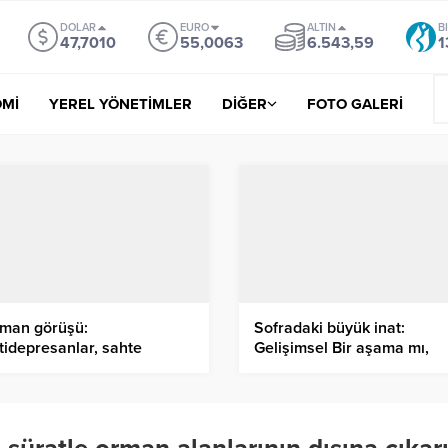
DOLAR
EURO
ALTIN
B
47,7010
55,0063
6.543,59
1
Mİ
YEREL YÖNETİMLER
DİĞER
FOTO GALERİ
man görüşü:
Sofradaki büyük inat:
tidepresanlar, sahte
Gelişimsel Bir aşama mı,
tluluk vermez, beyni onarır
yoksa hastalık habercisi mi