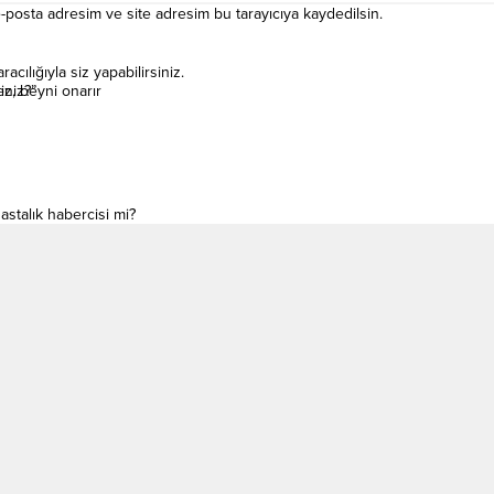
-posta adresim ve site adresim bu tarayıcıya kaydedilsin.
ılığıyla siz yapabilirsiniz.
iniz?”
z, beyni onarır
astalık habercisi mi?