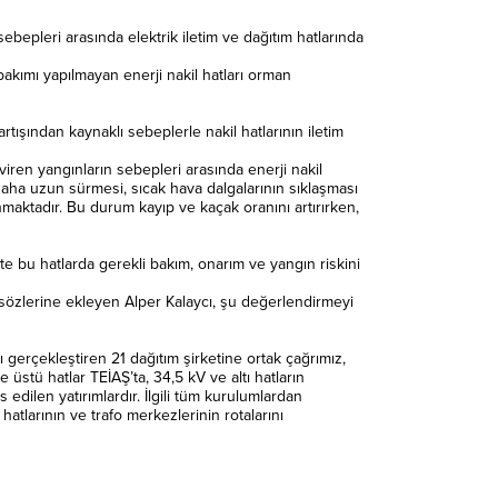
ebepleri arasında elektrik iletim ve dağıtım hatlarında
 bakımı yapılmayan enerji nakil hatları orman
rtışından kaynaklı sebeplerle nakil hatlarının iletim
iren yangınların sebepleri arasında enerji nakil
n daha uzun sürmesi, sıcak hava dalgalarının sıklaşması
ınmaktadır. Bu durum kayıp ve kaçak oranını artırırken,
kte bu hatlarda gerekli bakım, onarım ve yangın riskini
i sözlerine ekleyen Alper Kalaycı, şu değerlendirmeyi
ı gerçekleştiren 21 dağıtım şirketine ortak çağrımız,
 üstü hatlar TEİAŞ’ta, 34,5 kV ve altı hatların
edilen yatırımlardır. İlgili tüm kurulumlardan
atlarının ve trafo merkezlerinin rotalarını