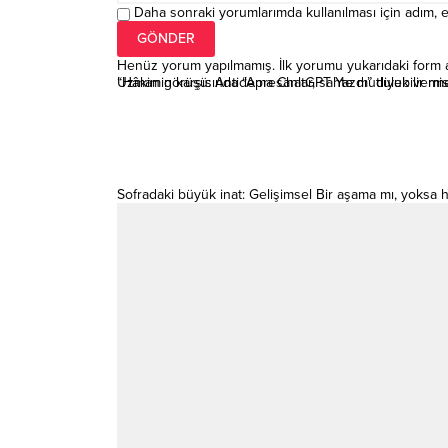
Daha sonraki yorumlarımda kullanılması için adım, e
Henüz yorum yapılmamış. İlk yorumu yukarıdaki form arac
“Hâkimin karşısında “Ama ChatGPT Yazdı” diyebilir mis
Uzman görüşü: Antidepresanlar, sahte mutluluk verme
Sofradaki büyük inat: Gelişimsel Bir aşama mı, yoksa h