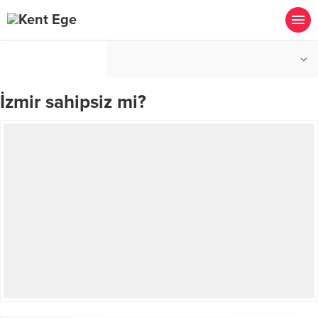
°C
İZMIR
AÇIK
İzmir sahipsiz mi?