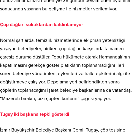
henüz alınamaması nedeniyle 35 gündür devam eden eylemler
sonucunda yaşanan bu gelişme ile hizmetler verilemiyor.
Çöp dağları sokaklardan kaldırılamıyor
Normal şartlarda, temizlik hizmetlerinde ekipman yetersizliği
yaşayan belediyeler, biriken çöp dağları karşısında tamamen
çaresiz duruma düştüler. Topu hükümete atarak Harmandalı’nın
kapatılmasını gerekçe gösterip atıkların toplanamadığını ileri
süren belediye yönetimleri, eylemleri ve halk tepkilerini algı ile
değiştirmeye çalışıyor. Depolama yeri belirlendikten sonra
çöplerin toplanacağını işaret belediye başkanlarına da vatandaş,
“Mazereti bırakın, bizi çöpten kurtarın” çağrısı yapıyor.
Tugay iki başkana tepki gösterdi
İzmir Büyükşehir Belediye Başkanı Cemil Tugay, çöp tesisine