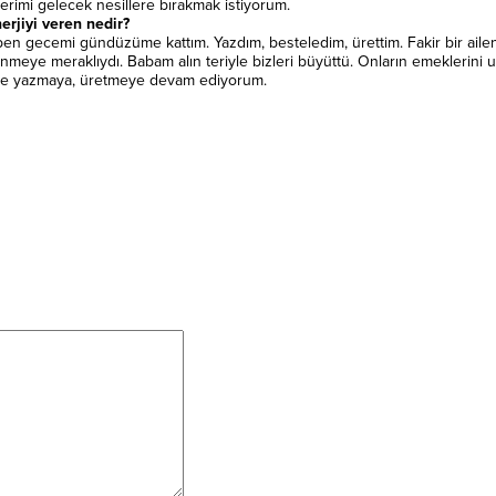
mi gelecek nesillere bırakmak istiyorum.
erjiyi veren nedir?
ben gecemi gündüzüme kattım. Yazdım, besteledim, ürettim. Fakir bir ail
eye meraklıydı. Babam alın teriyle bizleri büyüttü. Onların emeklerini u
i de yazmaya, üretmeye devam ediyorum.