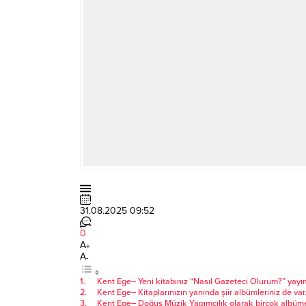
31.08.2025 09:52
0
A
+
A
-
Kent Ege– Yeni kitabınız “Nasıl Gazeteci Olurum?” yayım
Kent Ege– Kitaplarınızın yanında şiir albümleriniz de var
Kent Ege– Doğuş Müzik Yapımcılık olarak birçok albüme 