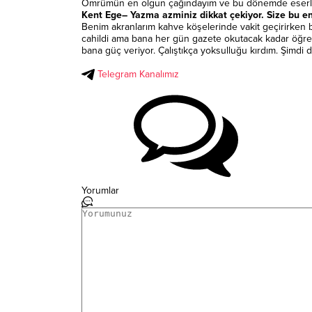
Ömrümün en olgun çağındayım ve bu dönemde eserleri
Kent Ege– Yazma azminiz dikkat çekiyor. Size bu en
Benim akranlarım kahve köşelerinde vakit geçirirken 
cahildi ama bana her gün gazete okutacak kadar öğrenm
bana güç veriyor. Çalıştıkça yoksulluğu kırdım. Şimd
Telegram Kanalımız
Yorumlar