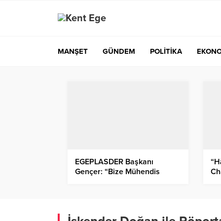
MANŞET
GÜNDEM
POLİTİKA
EKONO
EGEPLASDER Başkanı
“H
Gençer: “Bize Mühendis
Ch
Değil, Kalıpçı Lazım”
mi