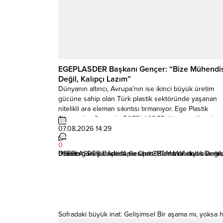
EGEPLASDER Başkanı Gençer: “Bize Mühendi
Değil, Kalıpçı Lazım”
Dünyanın altıncı, Avrupa’nın ise ikinci büyük üretim
gücüne sahip olan Türk plastik sektöründe yaşanan
nitelikli ara eleman sıkıntısı tırmanıyor. Ege Plastik
Sanayicileri Derneği (EGEPLASDER) Yönetim Kurulu,
sanayideki teknik personel ihtiyacına dikkat çekmek
07.08.2026 14:29
amacıyla toplantısını Bornova Mazhar Zorlu Plastik
0
Endüstri Meslek Lisesi’nde düzenledi. Okul Müdürü
EGEPLASDER Başkanı Gençer: “Bize Mühendis Değil, K
“Hâkimin karşısında “Ama ChatGPT Yazdı” diyebilir mis
Uzman görüşü: Antidepresanlar, sahte mutluluk verme
Zülküf Yıldız’ın ev sahipliğinde gerçekleşen ziyarette,..
Sofradaki büyük inat: Gelişimsel Bir aşama mı, yoksa h