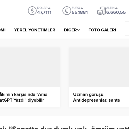
DOLAR
EURO
ALTIN
47,7111
55,1881
6.660,55
Mİ
YEREL YÖNETİMLER
DİĞER
FOTO GALERİ
âkimin karşısında “Ama
Uzman görüşü:
atGPT Yazdı” diyebilir
Antidepresanlar, sahte
siniz?”
mutluluk vermez, beyni ona