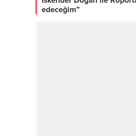
İskender Doğan ile Röport
edeceğim”