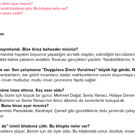
u biraz açar mısınız?
mli kitabınız çıktı. Bu kitapta neler var?
i veren nedir?
ısı
yayımlandı. Bize biraz bahseder misiniz?
da meslek hayatım boyunca yaşadığım acı-tatlı olayları, edindiğim tecrübeler
akta kalma çabasını anlattım. Kısacası gerçekleri yazdım. Yazabildiklerim, h
de var. Son çalışmanız “Duygulara Zincir Vurulmaz” büyük ilgi gördü. Ne
ribanların, dar gelirli insanların, kader mahkumlarının sesini duyurmaya 
en insan mutludur, mutlu insan çevresine fayda sağlar.
büme imza attınız. Kaç eser oldu?
u bizim için büyük bir gurur. Mehmet Dağal, Sema Yamacı, Hidaye Demirel
 albümüm ve Sema Yamacı’nın ikinci albümü de sevenlerle buluşacak.
. Bunu biraz açar mısınız?
plerimizi Pamukkale, Karahayıt, Çameli gibi güzelliklerle dolu yerlerde ç
ur.
” isimli kitabınız çıktı. Bu kitapta neler var?
lere düşer. Benim için de öyle oldu. Bu kitabımda umut, dostluk, insan 