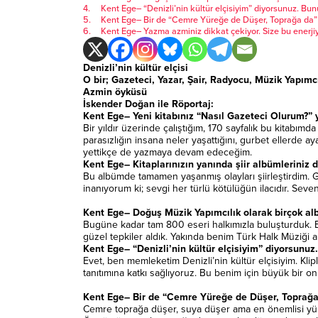
Kent Ege– “Denizli’nin kültür elçisiyim” diyorsunuz. Bun
Kent Ege– Bir de “Cemre Yüreğe de Düşer, Toprağa da” isi
Kent Ege– Yazma azminiz dikkat çekiyor. Size bu enerjiy
Denizli’nin kültür elçisi
O bir; Gazeteci, Yazar, Şair, Radyocu, Müzik Yapımc
Azmin öyküsü
İskender Doğan ile Röportaj:
Kent Ege– Yeni kitabınız “Nasıl Gazeteci Olurum?” 
Bir yıldır üzerinde çalıştığım, 170 sayfalık bu kitabım
parasızlığın insana neler yaşattığını, gurbet ellerde ay
yettikçe de yazmaya devam edeceğim.
Kent Ege– Kitaplarınızın yanında şiir albümleriniz 
Bu albümde tamamen yaşanmış olayları şiirleştirdim. Ga
inanıyorum ki; sevgi her türlü kötülüğün ilacıdır. Sev
Kent Ege– Doğuş Müzik Yapımcılık olarak birçok al
Bugüne kadar tam 800 eseri halkımızla buluşturduk. B
güzel tepkiler aldık. Yakında benim Türk Halk Müziği
Kent Ege– “Denizli’nin kültür elçisiyim” diyorsunuz
Evet, ben memleketim Denizli’nin kültür elçisiyim. Kli
tanıtımına katkı sağlıyoruz. Bu benim için büyük bir on
Kent Ege– Bir de “Cemre Yüreğe de Düşer, Toprağa da
Cemre toprağa düşer, suya düşer ama en önemlisi yürek