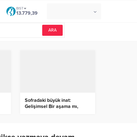
BIST
°C
İZMIR
13.779,39
AÇIK
Sofradaki büyük inat:
Gelişimsel Bir aşama mı,
rır
yoksa hastalık habercisi mi?