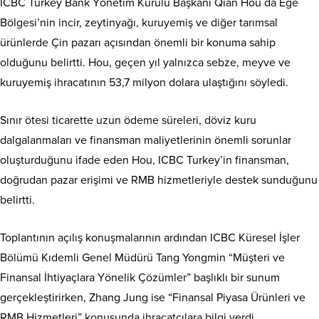
ICBC Turkey Bank Yönetim Kurulu Başkanı Qian Hou da Ege
Bölgesi’nin incir, zeytinyağı, kuruyemiş ve diğer tarımsal
ürünlerde Çin pazarı açısından önemli bir konuma sahip
olduğunu belirtti. Hou, geçen yıl yalnızca sebze, meyve ve
kuruyemiş ihracatının 53,7 milyon dolara ulaştığını söyledi.
Sınır ötesi ticarette uzun ödeme süreleri, döviz kuru
dalgalanmaları ve finansman maliyetlerinin önemli sorunlar
oluşturduğunu ifade eden Hou, ICBC Turkey’in finansman,
doğrudan pazar erişimi ve RMB hizmetleriyle destek sunduğunu
belirtti.
Toplantının açılış konuşmalarının ardından ICBC Küresel İşler
Bölümü Kıdemli Genel Müdürü Tang Yongmin “Müşteri ve
Finansal İhtiyaçlara Yönelik Çözümler” başlıklı bir sunum
gerçekleştirirken, Zhang Jung ise “Finansal Piyasa Ürünleri ve
RMB Hizmetleri” konusunda ihracatçılara bilgi verdi.