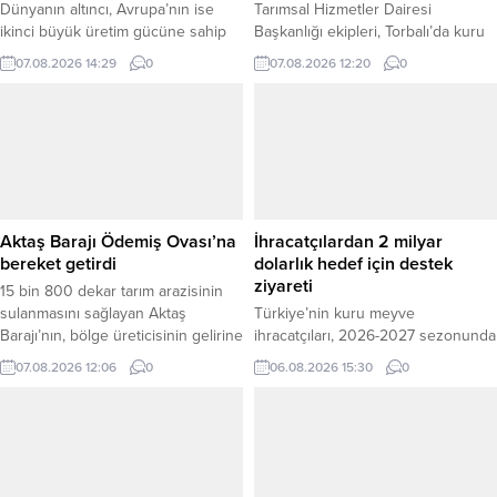
Dünyanın altıncı, Avrupa’nın ise
Tarımsal Hizmetler Dairesi
ikinci büyük üretim gücüne sahip
Başkanlığı ekipleri, Torbalı’da kuru
olan Türk plastik sektöründe
domates üretimi ve hasat sürecini
07.08.2026 14:29
0
07.08.2026 12:20
0
yaşanan nitelikli ara eleman sıkıntısı
yerinde inceledi. Pamukyazı
tırmanıyor. Ege Plastik Sanayicileri
Mahallesi’ndeki tarım arazilerini
Derneği (EGEPLASDER) Yönetim
ziyaret eden ekipler, üreticiler ve
Kurulu, sanayideki teknik personel
mevsimlik tarım işçileriyle bir araya
ihtiyacına dikkat çekmek amacıyla
gelerek üretim süreci, maliyetler ve
toplantısını Bornova Mazhar Zorlu
beklentiler hakkında bilgi aldı.
Plastik Endüstri Meslek Lisesi’nde
Tarımsal Hizmetler Dairesi Başkanı
düzenledi. Okul Müdürü Zülküf
Bülent Üngür ve saha ekipleri,
Aktaş Barajı Ödemiş Ovası’na
İhracatçılardan 2 milyar
Yıldız’ın ev sahipliğinde
domates...
bereket getirdi
dolarlık hedef için destek
gerçekleşen ziyarette,...
ziyareti
15 bin 800 dekar tarım arazisinin
sulanmasını sağlayan Aktaş
Türkiye’nin kuru meyve
Barajı’nın, bölge üreticisinin gelirine
ihracatçıları, 2026-2027 sezonunda
bu yaz 264 milyon lira katkı
2 milyar dolarlık ihracat hedefine
07.08.2026 12:06
0
06.08.2026 15:30
0
sağlaması bekleniyor. DSİ Genel
ulaşılması amacıyla AK Parti Genel
Müdürü Mehmet Akif Balta, barajın
Sekreteri ve İzmir Milletvekili Eyyüp
1420 kişiye istihdam olanağı da
Kadir İnan’ı ziyaret etti. Ege
sağlayacağını belirtti. İzmir’in
İhracatçı Birlikleri Sürdürülebilirlik
Ödemiş ilçesinde Küçük Menderes
ve Organik Ürünler Koordinatörü
Ovası’ndaki tarımsal üretimin
ve Ege Kuru Meyve ve Mamulleri