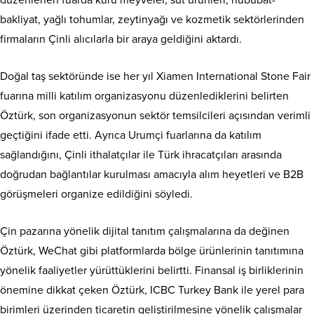
düzenlenen fuarda kuru meyveler, süt ürünleri, hububat-
bakliyat, yağlı tohumlar, zeytinyağı ve kozmetik sektörlerinden
firmaların Çinli alıcılarla bir araya geldiğini aktardı.
Doğal taş sektöründe ise her yıl Xiamen International Stone Fair
fuarına milli katılım organizasyonu düzenlediklerini belirten
Öztürk, son organizasyonun sektör temsilcileri açısından verimli
geçtiğini ifade etti. Ayrıca Urumçi fuarlarına da katılım
sağlandığını, Çinli ithalatçılar ile Türk ihracatçıları arasında
doğrudan bağlantılar kurulması amacıyla alım heyetleri ve B2B
görüşmeleri organize edildiğini söyledi.
Çin pazarına yönelik dijital tanıtım çalışmalarına da değinen
Öztürk, WeChat gibi platformlarda bölge ürünlerinin tanıtımına
yönelik faaliyetler yürüttüklerini belirtti. Finansal iş birliklerinin
önemine dikkat çeken Öztürk, ICBC Turkey Bank ile yerel para
birimleri üzerinden ticaretin geliştirilmesine yönelik çalışmalar