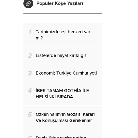
Popüler Köşe Yazıları
1
Tarihimizde eşi benzeri var
mı?
2
Listelerde hayal kırıklığı!
3
Ekonomi; Türkiye Cumhuriyeti
4
İBER TAMAM GOTHİA İLE
HELSİNKİ SIRADA
5
Özkan Yalım’ın Gözaltı Kararı
Ve Konuşulması Gerekenler
Denizli’den seçim notları