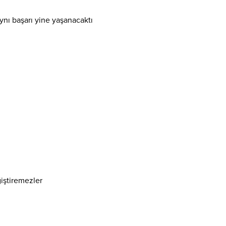
nı başarı yine yaşanacaktı
ğiştiremezler