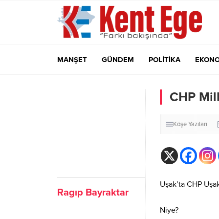
MANŞET
GÜNDEM
POLİTİKA
EKONO
CHP Mill
Köşe Yazıları
Uşak’ta CHP Uşak M
Ragıp Bayraktar
Niye?