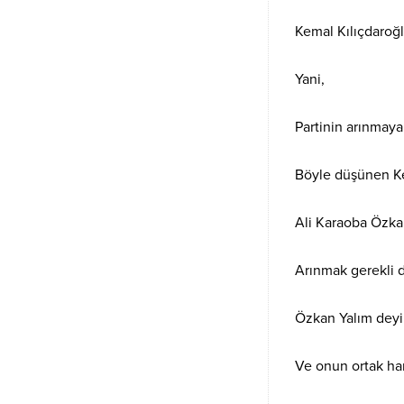
Kemal Kılıçdaroğ
Yani,
Partinin arınmay
Böyle düşünen Ke
Ali Karaoba Özkan
Arınmak gerekli 
Özkan Yalım deyi
Ve onun ortak hare