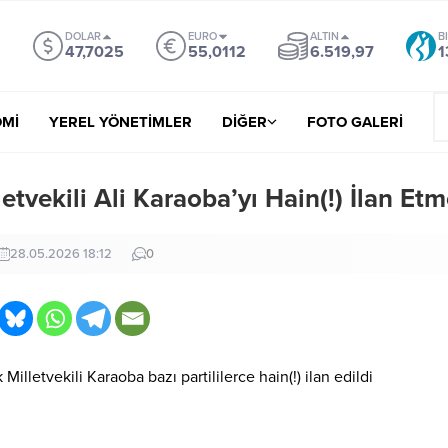
DOLAR
EURO
ALTIN
B
47,7025
55,0112
6.519,97
1
Mİ
YEREL YÖNETİMLER
DİĞER
FOTO GALERİ
etvekili Ali Karaoba’yı Hain(!) İlan Et
28.05.2026 18:12
0
illetvekili Karaoba bazı partililerce hain(!) ilan edildi