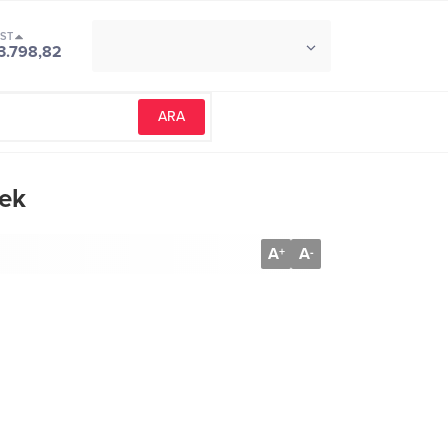
IST
°C
İZMIR
3.798,82
PARÇALI BULUTLU
mek
A
A
+
-