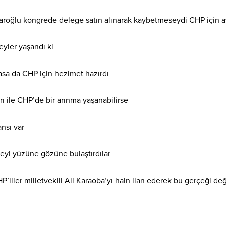
aroğlu kongrede delege satın alınarak kaybetmeseydi CHP için ay
yler yaşandı ki
asa da CHP için hezimet hazırdı
rı ile CHP’de bir arınma yaşanabilirse
ansı var
eyi yüzüne gözüne bulaştırdılar
HP’liler milletvekili Ali Karaoba’yı hain ilan ederek bu gerçeği de