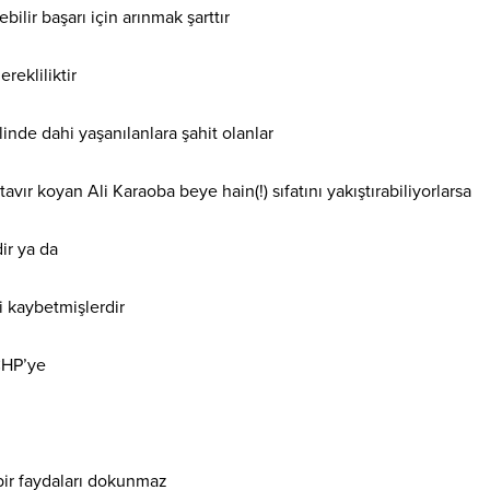
bilir başarı için arınmak şarttır
rekliliktir
nde dahi yaşanılanlara şahit olanlar
vır koyan Ali Karaoba beye hain(!) sıfatını yakıştırabiliyorlarsa
ir ya da
i kaybetmişlerdir
CHP’ye
ir faydaları dokunmaz