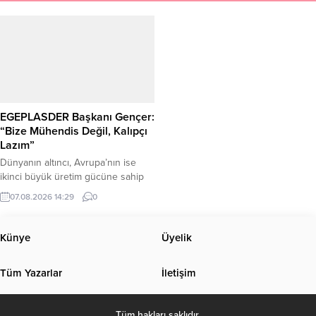
EGEPLASDER Başkanı Gençer:
“Bize Mühendis Değil, Kalıpçı
Lazım”
Dünyanın altıncı, Avrupa’nın ise
ikinci büyük üretim gücüne sahip
olan Türk plastik sektöründe
07.08.2026 14:29
0
yaşanan nitelikli ara eleman sıkıntısı
tırmanıyor. Ege Plastik Sanayicileri
Derneği (EGEPLASDER) Yönetim
Künye
Üyelik
Kurulu, sanayideki teknik personel
ihtiyacına dikkat çekmek amacıyla
Tüm Yazarlar
İletişim
toplantısını Bornova Mazhar Zorlu
Plastik Endüstri Meslek Lisesi’nde
düzenledi. Okul Müdürü Zülküf
Tüm hakları saklıdır.