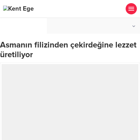
°C
İZMIR
AÇIK
Asmanın filizinden çekirdeğine lezzet
üretiliyor