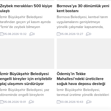
sürdüren Başkan Tugay’a, İzmir
göre, işitme kaybının erken teşhis
Zeybek meraklıları 500 kişiye
Bornova’ya 30 dönümlük yeni
Büyükşehir Belediyesi...
edilmesi amacıyla okullarda
ulaştı
kent bostanı
öğrenciler, köylerde...
İzmir Büyükşehir Belediyesi
Bornova Belediyesi, kentsel tarım
tarafından geçen yıl kasım ayında
uygulamalarını genişletmeye
“İzmir’de zeybek bilmeyen
yönelik çalışmalar kapsamında,
kalmasın” çağrısıyla kurulan Halk
Yakaköy’deki 15 dönümlük Kent
05.08.2026 13:32
0
05.08.2026 13:27
0
Dansları Topluluğu, yaklaşık bir
Bostanı’nda ilk hasadı
yılda 500 katılımcıya ulaştı. Ücretsiz
gerçekleştirirken, ilçe merkezinde
olarak düzenlenen kurslarda her
30 dönümlük yeni bir kent bostanı
yaştan İzmirlilere başta zeybek
kurulmasının planlandığını duyurdu.
olmak üzere Türk halk oyunları
Bornova Belediye Başkanı Ömer
eğitimi veriliyor. Farklı yaş ve
Eşki, Yakaköy’deki Doğal Tarım
meslek gruplarından katılımcıları bir
Çiftliği bünyesinde yer alan Kent
araya getiren toplulukta, İzmir...
Bostanı’nda incelemelerde
İzmir Büyükşehir Belediyesi
Ödemiş’in Tekke
bulundu. Belediye tarafından
engelli bireyler için erişilebilir
Mahallesi’ndeki üreticilere
yapılan açıklamaya göre, mevcut...
plaj ulaşımını sürdürüyor
soğuk hava deposu desteği
İzmir Büyükşehir Belediyesi, yaz
İzmir Büyükşehir Belediyesi,
döneminde engelli bireylerin
tarımsal üretime yönelik destekleri
denize erişimini kolaylaştırmak
kapsamında Ödemiş’in Tekke
05.08.2026 13:01
0
03.08.2026 10:43
0
amacıyla erişilebilir ulaşım hizmetini
Mahallesi’nde üreticilerin
sürdürüyor. Engelli Çalışmaları
kullanımına sunulmak üzere bir