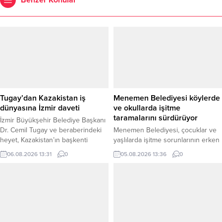
Benzer Konular
Tugay’dan Kazakistan iş
Menemen Belediyesi köylerde
dünyasına İzmir daveti
ve okullarda işitme
taramalarını sürdürüyor
İzmir Büyükşehir Belediye Başkanı
Dr. Cemil Tugay ve beraberindeki
Menemen Belediyesi, çocuklar ve
heyet, Kazakistan’ın başkenti
yaşlılarda işitme sorunlarının erken
Astana’da Türkiye Cumhuriyeti
dönemde tespit edilmesine yönelik
06.08.2026 13:31
0
05.08.2026 13:36
0
Astana Büyükelçiliği ile Kazakistan
odyometri testi uygulamalarını ilçe
İş Adamları Birliği (TÜKİB)
genelinde sürdürüyor. Belediye
temsilcileriyle bir araya geldi.
tarafından yaklaşık bir yıldır
Görüşmelerde iki ülke arasındaki
yürütülen çalışmalarda bugüne
ticaret, yatırım ve yerel yönetimler
kadar 2 bini aşkın çocuk ve yaşlıya
düzeyindeki iş birliği olanakları ele
işitme testi yapıldığı bildirildi.
alındı. Kazakistan temaslarını
Belediyeden yapılan açıklamaya