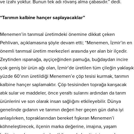
ve izahı yoktur. Bunun tek adı rövanş alma çabasıdır.” dedi.
“Tarımın kalbine hançer saplayacaklar”
Menemen’in tarımsal üretimdeki önemine dikkat çeken
Pehlivan, açıklamasına şöyle devam etti; “Menemen, İzmir’in en
önemli tarımsal üretim merkezleri arasında yer alan bir ilçedir.
Zeytinden ıspanağa, ayçiçeğinden pamuğa, buğdaydan incire
çok geniş bir ürün ağı olan, İzmir’de üretilen tüm çileğin yaklaşık
yüzde 60’ının üretildiği Menemen’e çöp tesisi kurmak, tarımın
kalbine hançer saplamaktır. Çöp tesisinden toprağa karışacak
atık sular ve maddeler, önce yeraltı sularını ardından da tarım
ürünlerini ve son olarak insan sağlığını etkileyebilir. Dünya
genelinde gıdanın ve tarımın değeri her geçen gün daha iyi
anlaşılırken, topraklarından bereket fışkıran Menemen’i
köhneleştirecek, ilçenin marka değerine, imajına, yaşam