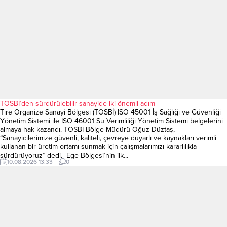
TOSBİ’den sürdürülebilir sanayide iki önemli adım
Tire Organize Sanayi Bölgesi (TOSBİ) ISO 45001 İş Sağlığı ve Güvenliği
Yönetim Sistemi ile ISO 46001 Su Verimliliği Yönetim Sistemi belgelerini
almaya hak kazandı. TOSBİ Bölge Müdürü Oğuz Düztaş,
“Sanayicilerimize güvenli, kaliteli, çevreye duyarlı ve kaynakları verimli
kullanan bir üretim ortamı sunmak için çalışmalarımızı kararlılıkla
sürdürüyoruz” dedi. Ege Bölgesi’nin ilk...
10.08.2026 13:33
0