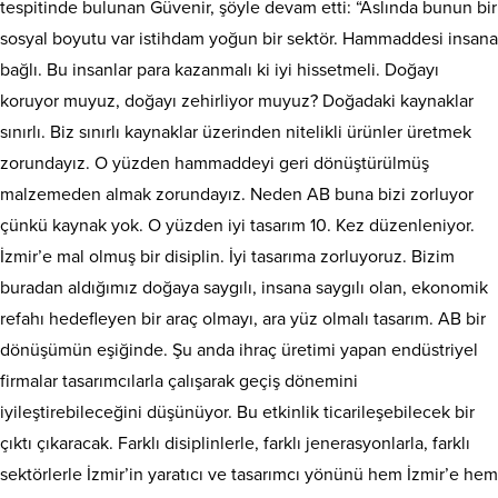
tespitinde bulunan Güvenir, şöyle devam etti: “Aslında bunun bir
sosyal boyutu var istihdam yoğun bir sektör. Hammaddesi insana
bağlı. Bu insanlar para kazanmalı ki iyi hissetmeli. Doğayı
koruyor muyuz, doğayı zehirliyor muyuz? Doğadaki kaynaklar
sınırlı. Biz sınırlı kaynaklar üzerinden nitelikli ürünler üretmek
zorundayız. O yüzden hammaddeyi geri dönüştürülmüş
malzemeden almak zorundayız. Neden AB buna bizi zorluyor
çünkü kaynak yok. O yüzden iyi tasarım 10. Kez düzenleniyor.
İzmir’e mal olmuş bir disiplin. İyi tasarıma zorluyoruz. Bizim
buradan aldığımız doğaya saygılı, insana saygılı olan, ekonomik
refahı hedefleyen bir araç olmayı, ara yüz olmalı tasarım. AB bir
dönüşümün eşiğinde. Şu anda ihraç üretimi yapan endüstriyel
firmalar tasarımcılarla çalışarak geçiş dönemini
iyileştirebileceğini düşünüyor. Bu etkinlik ticarileşebilecek bir
çıktı çıkaracak. Farklı disiplinlerle, farklı jenerasyonlarla, farklı
sektörlerle İzmir’in yaratıcı ve tasarımcı yönünü hem İzmir’e hem