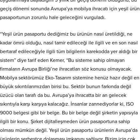
uygulanmaya başladığını 3 yıllık bir geçiş dönemi olduğunu, bu
geçiş dönemi sonunda Avrupa’ya mobilya ihracatı için yeşil ürün
pasaportunun zorunlu hale geleceğini vurguladı.
“Yeşil ürün pasaportu dediğimiz bu ürünün nasıl üretildiği, ne
kadar ömrü olduğu, nasıl tamir edileceği ile ilgili ve en son nasıl
bertaraf edileceğiyle ilgili tüm bilgilerin karekodda yer aldığı bir
sistem” diye tarif eden Kemer, “Bu sisteme sahip olmayan
firmaların Avrupa Birliği’ne ihracatları söz konusu olmayacak.
Mobilya sektörümüz Eko-Tasarım sistemine henüz hazır değil en
büyük sıkıntılarımızdan birisi bu. Sektör bunun farkında değil
üzücü olan tarafı da bu. Avrupa’ya ihracatta bir an gelecek
sıkıntıyla karşı karşıya kalacağız. İnsanlar zannediyorlar ki, ISO
9000 belgesi gibi bir belge. Bu bir belge değil şirketin yapısıyla
ilgili bir konu. Şirket dijitalleşmeden ürün pasaportuna sahip
olması mümkün değil. Yeşil ürün pasaportu ürünlerin Avrupa’da
ürünlerin serbestçe dolaşması imkanını sağlıyor. Bizim için çok