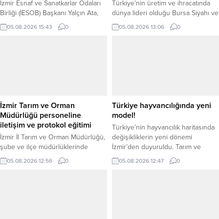
İzmir Esnaf ve Sanatkarlar Odaları
Türkiye’nin üretim ve ihracatında
Birliği (İESOB) Başkanı Yalçın Ata,
dünya lideri olduğu Bursa Siyahı ve
Ankara’da gerçekleştirdiği kritik
Sarılop taze incirinde 2026 ihracat
05.08.2026 15:43
0
05.08.2026 13:06
0
temaslarla esnaf ve sanatkarların
sezonu başladı. Geçen yıl 94
sorunlarını ile taleplerini başkent
milyon dolarlık ihracat
gündemine taşıdı. Ziyaretlerde
gerçekleştiren sektör, bu sezon
esnaf kesiminin beklentileri ve
daha yüksek rekolte beklentisiyle
finansal imkanları masaya yatırıldı.
100 milyon dolar ihracat hedefi
Başkentte Yoğun Görüşme Trafiği
belirledi. Ege Yaş Meyve Sebze
İESOB Başkanı Yalçın Ata, Ankara
İhracatçıları Birliği Başkanı Cengiz
programı kapsamında AK Parti
Balık, 2025 yılında Türkiye’nin 20...
İzmir Tarım ve Orman
Türkiye hayvancılığında yeni
Genel Sekreteri ve İzmir
Müdürlüğü personeline
model!
Milletvekili...
iletişim ve protokol eğitimi
Türkiye’nin hayvancılık haritasında
İzmir İl Tarım ve Orman Müdürlüğü,
değişikliklerin yeni dönemi
şube ve ilçe müdürlüklerinde
İzmir’den duyuruldu. Tarım ve
enformasyon görevini yürüten
Orman Bakanlığı Hayvancılık Genel
05.08.2026 12:56
0
05.08.2026 12:47
0
personele yönelik “İletişim ve
Müdürlüğü, gıda güvenliği ve
Protokol Kuralları Eğitimi”
hayvan sağlığında çığır açacak
düzenledi. İzmir İl Tarım ve Orman
Hastalıktan Ari İşletme modelinin
Müdürlüğü toplantı salonunda
detaylarını netleştirdi. Sığır
gerçekleştirilen eğitime, şube ve
Tüberkülozu ve Bruselloz ile
ilçe tarım ve orman müdürlüklerinin
Mücadele yönetmeliklerinde