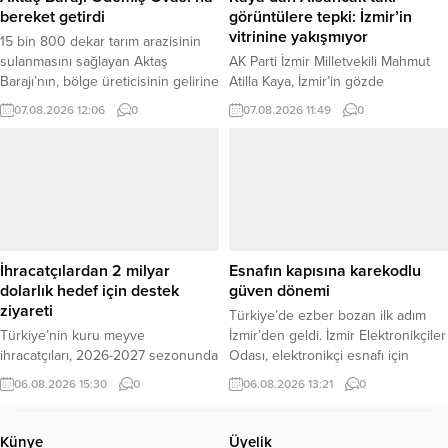
açıkladı. “Maaştan Kesiliyor Ama
domates...
bereket getirdi
görüntülere tepki: İzmir’in
Borç ve Faiz...
vitrinine yakışmıyor
15 bin 800 dekar tarım arazisinin
sulanmasını sağlayan Aktaş
AK Parti İzmir Milletvekili Mahmut
Barajı’nın, bölge üreticisinin gelirine
Atilla Kaya, İzmir’in gözde
bu yaz 264 milyon lira katkı
semtlerinden Alsancak’ta uzun
07.08.2026 12:06
0
07.08.2026 11:49
0
sağlaması bekleniyor. DSİ Genel
süredir devam eden altyapı ve kazı
Müdürü Mehmet Akif Balta, barajın
çalışmalarına ilişkin sert
1420 kişiye istihdam olanağı da
eleştirilerde bulundu. Bölgedeki
sağlayacağını belirtti. İzmir’in
esnafın ve vatandaşların
Ödemiş ilçesinde Küçük Menderes
mağduriyetini gündeme taşıyan
Ovası’ndaki tarımsal üretimin
Kaya, yerel yönetimin plansız
desteklenmesi amacıyla hayata
hareket ettiğini savundu. “İzmir’in
geçirilen Aktaş Barajı ve...
Vitrini Kısa Filme Konu Oldu” Kaya,
İhracatçılardan 2 milyar
Esnafın kapısına karekodlu
İzmirli esnafın Alsancak
dolarlık hedef için destek
güven dönemi
sokaklarındaki kazı ve...
ziyareti
Türkiye’de ezber bozan ilk adım
Türkiye’nin kuru meyve
İzmir’den geldi. İzmir Elektronikçiler
ihracatçıları, 2026-2027 sezonunda
Odası, elektronikçi esnafı için
2 milyar dolarlık ihracat hedefine
Türkiye’ye örnek teşkil edecek
06.08.2026 15:30
0
06.08.2026 13:21
0
ulaşılması amacıyla AK Parti Genel
“Dijital Mühür” uygulamasını
Sekreteri ve İzmir Milletvekili Eyyüp
başlattı. İlk olarak İzmir İletişim
Kadir İnan’ı ziyaret etti. Ege
Teknolojileri Çarşısı’ndaki 35
Künye
Üyelik