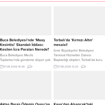
Buca Belediyesi’nde ‘Maaş
Torbalı’da ‘Kırmızı Altın’
Kesintisi’ Skandalı İddiası:
mesaisi!
Kesilen İcra Paraları Nerede?
İzmir Büyükşehir Belediyesi
Buca Belediyesi Meclis
Tarımsal Hizmetler Dairesi
Toplantısı’nda gündeme düşen şok
Başkanlığı ekipleri, Torbalı’da kuru
iddialar, belediye çalışanları ve ilçe
domates üretimi ve hasat sürecini
07.08.2026 16:38
0
07.08.2026 12:20
0
kamuoyunda büyük merak
yerinde inceledi. Pamukyazı
uyandırdı. AK Parti Buca Belediye
Mahallesi’ndeki tarım arazilerini
Meclis Üyesi Hüseyin Oygur,
ziyaret eden ekipler, üreticiler ve
mecliste söz alarak belediye
mevsimlik tarım işçileriyle bir araya
personelinin maaşlarından kesilen
gelerek üretim süreci, maliyetler ve
icra paralarının ilgili icra
beklentiler hakkında bilgi aldı.
müdürlüklerine yatırılmadığına dair
Tarımsal Hizmetler Dairesi Başkanı
ciddi şüpheler ve iddialar olduğunu
Bülent Üngür ve saha ekipleri,
Aktaş Barajı Ödemiş Ovası’na
Kaya’dan Alsancak’taki