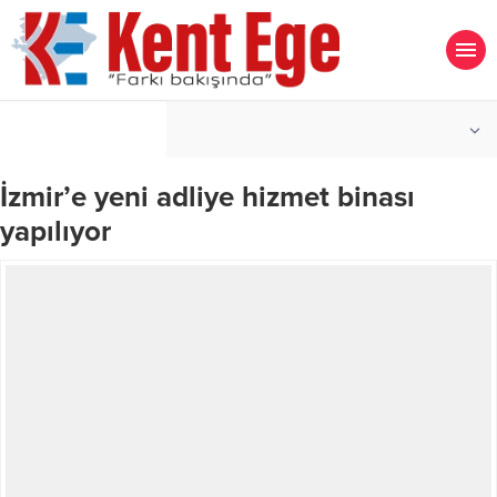
°C
İZMIR
AÇIK
İzmir’e yeni adliye hizmet binası
yapılıyor