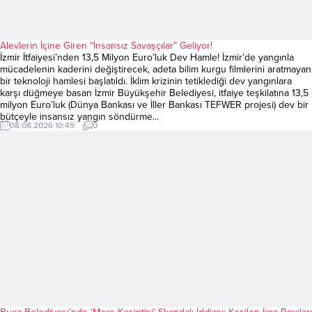
Alevlerin İçine Giren “İnsansız Savaşçılar” Geliyor!
İzmir İtfaiyesi’nden 13,5 Milyon Euro’luk Dev Hamle! İzmir’de yangınla
mücadelenin kaderini değiştirecek, adeta bilim kurgu filmlerini aratmayan
bir teknoloji hamlesi başlatıldı. İklim krizinin tetiklediği dev yangınlara
karşı düğmeye basan İzmir Büyükşehir Belediyesi, itfaiye teşkilatına 13,5
milyon Euro’luk (Dünya Bankası ve İller Bankası TEFWER projesi) dev bir
bütçeyle insansız yangın söndürme...
08.08.2026 10:49
0