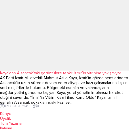
Kaya’dan Alsancak’taki görüntülere tepki: İzmir’in vitrinine yakışmıyor
AK Parti İzmir Milletvekili Mahmut Atilla Kaya, İzmir’in gözde semtlerinden
Alsancak’ta uzun süredir devam eden altyapı ve kazı çalışmalarına ilişkin
sert eleştirilerde bulundu. Bölgedeki esnafın ve vatandaşların
mağduriyetini gündeme taşıyan Kaya, yerel yönetimin plansız hareket
ettiğini savundu. “İzmir’in Vitrini Kısa Filme Konu Oldu” Kaya, İzmirli
esnafın Alsancak sokaklarındaki kazı ve...
07.08.2026 11:49
0
Künye
Üyelik
Tüm Yazarlar
İletişim