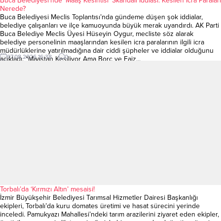
Buca Belediyesi’nde ‘Maaş Kesintisi’ Skandalı İddiası: Kesilen İcra Paraları
Nerede?
Buca Belediyesi Meclis Toplantısı’nda gündeme düşen şok iddialar,
belediye çalışanları ve ilçe kamuoyunda büyük merak uyandırdı. AK Parti
Buca Belediye Meclis Üyesi Hüseyin Oygur, mecliste söz alarak
belediye personelinin maaşlarından kesilen icra paralarının ilgili icra
müdürlüklerine yatırılmadığına dair ciddi şüpheler ve iddialar olduğunu
07.08.2026 16:38
0
açıkladı. “Maaştan Kesiliyor Ama Borç ve Faiz...
Torbalı’da ‘Kırmızı Altın’ mesaisi!
İzmir Büyükşehir Belediyesi Tarımsal Hizmetler Dairesi Başkanlığı
ekipleri, Torbalı’da kuru domates üretimi ve hasat sürecini yerinde
inceledi. Pamukyazı Mahallesi’ndeki tarım arazilerini ziyaret eden ekipler,