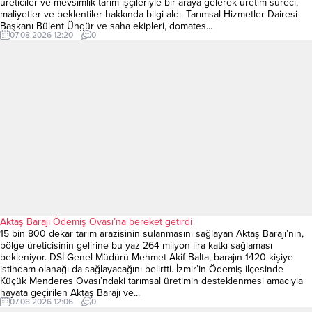
üreticiler ve mevsimlik tarım işçileriyle bir araya gelerek üretim süreci,
maliyetler ve beklentiler hakkında bilgi aldı. Tarımsal Hizmetler Dairesi
Başkanı Bülent Üngür ve saha ekipleri, domates...
07.08.2026 12:20
0
Aktaş Barajı Ödemiş Ovası’na bereket getirdi
15 bin 800 dekar tarım arazisinin sulanmasını sağlayan Aktaş Barajı’nın,
bölge üreticisinin gelirine bu yaz 264 milyon lira katkı sağlaması
bekleniyor. DSİ Genel Müdürü Mehmet Akif Balta, barajın 1420 kişiye
istihdam olanağı da sağlayacağını belirtti. İzmir’in Ödemiş ilçesinde
Küçük Menderes Ovası’ndaki tarımsal üretimin desteklenmesi amacıyla
hayata geçirilen Aktaş Barajı ve...
07.08.2026 12:06
0