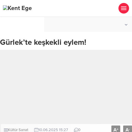
°C
İZMIR
PARÇALI BULUTLU
Gürlek’te keşkekli eylem!
A
A
+
-
Kültür Sanat
10.06.2025 15:27
0