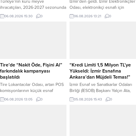
Türkiye’nin kuru meyve
İzmir’den geldi. İzmir Elektronikçiler
ihracatçıları, 2026-2027 sezonunda
Odası, elektronikçi esnafı için
2 milyar dolarlık ihracat hedefine
Türkiye’ye örnek teşkil edecek
06.08.2026 15:30
0
06.08.2026 13:21
0
ulaşılması amacıyla AK Parti Genel
“Dijital Mühür” uygulamasını
Sekreteri ve İzmir Milletvekili Eyyüp
başlattı. İlk olarak İzmir İletişim
Kadir İnan’ı ziyaret etti. Ege
Teknolojileri Çarşısı’ndaki 35
İhracatçı Birlikleri Sürdürülebilirlik
işletmede hayata geçirilen
ve Organik Ürünler Koordinatörü
karekodlu sistem, kayıt dışı
ve Ege Kuru Meyve ve Mamulleri
faaliyetlerle mücadele ederken
İhracatçıları Birliği Başkanı Yusuf
tüketiciye anında doğrulanmış
Gabay, çekirdeksiz kuru üzüm,
işletme bilgisi ve güvenli hizmet
Tire’de “Nakit Öde, Fişini Al”
“Kredi Limiti 1,5 Milyon TL’ye
kuru kayısı ve...
sunuyor. “Karekodu Okut, Esnafını...
farkındalık kampanyası
Yükseldi: İzmir Esnafına
başlatıldı
Ankara’dan Müjdeli Temas!”
Tire Lokantacılar Odası, artan POS
İzmir Esnaf ve Sanatkarlar Odaları
komisyonlarının küçük esnaf
Birliği (İESOB) Başkanı Yalçın Ata,
üzerindeki mali yüküne dikkat
Ankara’da gerçekleştirdiği kritik
06.08.2026 13:05
0
05.08.2026 15:43
0
çekmek amacıyla “Esnafına Sahip
temaslarla esnaf ve sanatkarların
Çık – Nakit Öde, Fişini Al”
sorunlarını ile taleplerini başkent
sloganıyla farkındalık kampanyası
gündemine taşıdı. Ziyaretlerde
başlattı. Tire Lokantacılar Odası
esnaf kesiminin beklentileri ve
Başkanı Mehmet Burak Göksu,
finansal imkanları masaya yatırıldı.
kampanyanın kayıt dışı alışverişi
Başkentte Yoğun Görüşme Trafiği