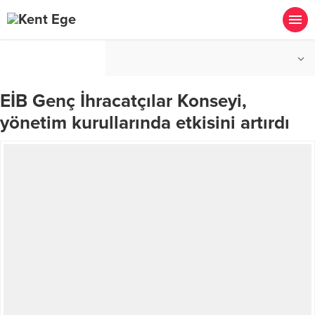
°C
İZMIR
AÇIK
EİB Genç İhracatçılar Konseyi,
yönetim kurullarında etkisini artırdı