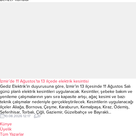
İzmir’de 11 Ağustos’ta 13 ilçede elektrik kesintisi
Gediz Elektrik’in duyurusuna göre, İzmir’in 13 ilçesinde 11 Ağustos Salı
günü planlı elektrik kesintileri uygulanacak. Kesintiler, şebeke bakım ve
yenileme çalışmalarının yanı sıra kapasite artışı, ağaç kesimi ve bazı
teknik çalışmalar nedeniyle gerçekleştirilecek. Kesintilerin uygulanacağı
ilçeler Aliağa, Bornova, Çeşme, Karaburun, Kemalpaşa, Kiraz, Ödemiş,
Seferihisar, Torbalı, Çiğli, Gaziemir, Güzelbahçe ve Bayraklı...
10.08.2026 12:17
0
Künye
Üyelik
Tüm Yazarlar