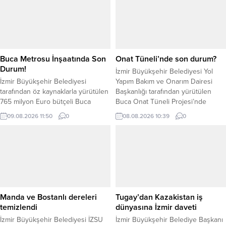
Buca Metrosu İnşaatında Son
Onat Tüneli’nde son durum?
Durum!
İzmir Büyükşehir Belediyesi Yol
İzmir Büyükşehir Belediyesi
Yapım Bakım ve Onarım Dairesi
tarafından öz kaynaklarla yürütülen
Başkanlığı tarafından yürütülen
765 milyon Euro bütçeli Buca
Buca Onat Tüneli Projesi’nde
Metrosu projesinde tünel açma ve
çalışmalar sürüyor. Konak Tüneli ile
09.08.2026 11:50
0
08.08.2026 10:39
0
istasyon yapım çalışmaları devam
otogar viyadükleri arasında transit
ediyor. Proje kapsamında Çamlıkule
geçiş sağlaması planlanan proje
ile Üçyol arasındaki 13,5
kapsamında tünellerdeki beton
kilometrelik tünel kazıları
işlerinde son bin metrelik nihai
tamamlandı. Toplam tünel
kaplama imalatlarına devam
uzunluğunun 28,93 kilometreye
edilirken, 750 metrelik bölüm için
ulaşması planlanan hatta, şu ana
ihale sürecinin tamamlandığı ve
kadar yaklaşık 22 kilometrelik kazı
ağustos...
Manda ve Bostanlı dereleri
Tugay’dan Kazakistan iş
çalışması geride...
temizlendi
dünyasına İzmir daveti
İzmir Büyükşehir Belediyesi İZSU
İzmir Büyükşehir Belediye Başkanı