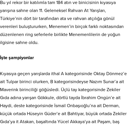
Bu yıl rekor bir katılımla tam 184 atın ve binicisinin kıyasıya
yarışına sahne olan 11. Geleneksel Rahvan At Yarışları,
Türkiye’nin dört bir tarafından ata ve rahvan atçılığa gönül
verenleri buluştururken, Menemen’in birçok farklı noktasından
düzenlenen ring seferlerle birlikte Menemenlilerin de yoğun
ilgisine sahne oldu.
İşte şampiyonlar
Kıyasıya geçen yarışlarda ithal A kategorisinde Oktay Dönmez’e
ait Tulpar birinci olurken, B kategorisindeyse Nazım Sunar’a ait
Maverink birinciliği göğüsledi. Üçlü tay kategorisinde Zekiler
Gıda adına yarışan Gökkule, dörtlü tayda İbrahim Ongün’e ait
Haydi, deste kategorisinde İsmail Onbaşıoğlu’na ait Derman,
küçük ortada Hüseyin Güder’e ait Bahtiyar, büyük ortada Zekiler
Gıda’ya it Atakan, başaltında Yücel Akkaya’ya ait Paşam, baş