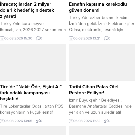
İhracatçılardan 2 milyar
Esnafın kapısına karekodlu
dolarlık hedef için destek
güven dönemi
ziyareti
Türkiye’de ezber bozan ilk adım
Türkiye’nin kuru meyve
İzmir’den geldi. İzmir Elektronikçiler
ihracatçıları, 2026-2027 sezonunda
Odası, elektronikçi esnafı için
2 milyar dolarlık ihracat hedefine
Türkiye’ye örnek teşkil edecek
06.08.2026 15:30
0
06.08.2026 13:21
0
ulaşılması amacıyla AK Parti Genel
“Dijital Mühür” uygulamasını
Sekreteri ve İzmir Milletvekili Eyyüp
başlattı. İlk olarak İzmir İletişim
Kadir İnan’ı ziyaret etti. Ege
Teknolojileri Çarşısı’ndaki 35
İhracatçı Birlikleri Sürdürülebilirlik
işletmede hayata geçirilen
ve Organik Ürünler Koordinatörü
karekodlu sistem, kayıt dışı
ve Ege Kuru Meyve ve Mamulleri
faaliyetlerle mücadele ederken
İhracatçıları Birliği Başkanı Yusuf
tüketiciye anında doğrulanmış
Gabay, çekirdeksiz kuru üzüm,
işletme bilgisi ve güvenli hizmet
Tire’de “Nakit Öde, Fişini Al”
Tarihi Cihan Palas Oteli
kuru kayısı ve...
sunuyor. “Karekodu Okut, Esnafını...
farkındalık kampanyası
Restore Ediliyor!
başlatıldı
İzmir Büyükşehir Belediyesi,
Tire Lokantacılar Odası, artan POS
Basmane Anafartalar Caddesi’nde
komisyonlarının küçük esnaf
yer alan ve uzun süredir atıl
üzerindeki mali yüküne dikkat
durumda bulunan tarihi Cihan Palas
06.08.2026 13:05
0
06.08.2026 11:22
0
çekmek amacıyla “Esnafına Sahip
Oteli’ni (Emniyet Oteli) restore
Çık – Nakit Öde, Fişini Al”
etmek için düğmeye bastı.