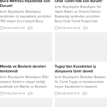
Buca Metrosu İnşaatında Son
Onat Tüneli’nde son durum?
Durum!
İzmir Büyükşehir Belediyesi Yol
İzmir Büyükşehir Belediyesi
Yapım Bakım ve Onarım Dairesi
tarafından öz kaynaklarla yürütülen
Başkanlığı tarafından yürütülen
765 milyon Euro bütçeli Buca
Buca Onat Tüneli Projesi’nde
Metrosu projesinde tünel açma ve
çalışmalar sürüyor. Konak Tüneli ile
09.08.2026 11:50
0
08.08.2026 10:39
0
istasyon yapım çalışmaları devam
otogar viyadükleri arasında transit
ediyor. Proje kapsamında Çamlıkule
geçiş sağlaması planlanan proje
ile Üçyol arasındaki 13,5
kapsamında tünellerdeki beton
kilometrelik tünel kazıları
işlerinde son bin metrelik nihai
tamamlandı. Toplam tünel
kaplama imalatlarına devam
uzunluğunun 28,93 kilometreye
edilirken, 750 metrelik bölüm için
ulaşması planlanan hatta, şu ana
ihale sürecinin tamamlandığı ve
kadar yaklaşık 22 kilometrelik kazı
ağustos...
Manda ve Bostanlı dereleri
Tugay’dan Kazakistan iş
çalışması geride...
temizlendi
dünyasına İzmir daveti
İzmir Büyükşehir Belediyesi İZSU
İzmir Büyükşehir Belediye Başkanı
ekipleri, Körfez’e ulaşan kirliliği
Dr. Cemil Tugay ve beraberindeki
azaltmak için Manda ve Bostanlı
heyet, Kazakistan’ın başkenti
derelerinde kapsamlı temizlik yaptı.
Astana’da Türkiye Cumhuriyeti
07.08.2026 14:43
0
06.08.2026 13:31
0
Çalışmalar planlanandan erken
Astana Büyükelçiliği ile Kazakistan
tamamlanırken, yaz boyunca dere
İş Adamları Birliği (TÜKİB)
temizliği sürecek. İzmir Büyükşehir
temsilcileriyle bir araya geldi.