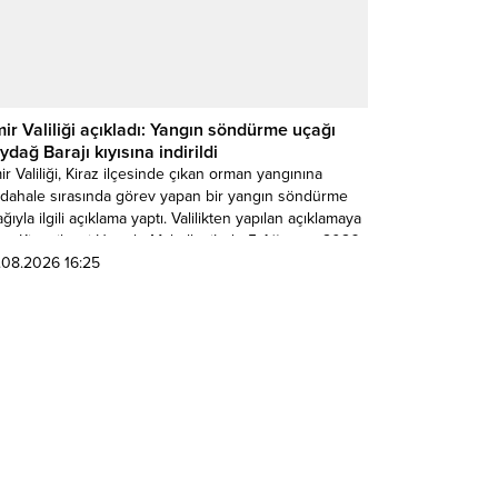
mir Valiliği açıkladı: Yangın söndürme uçağı
ydağ Barajı kıyısına indirildi
ir Valiliği, Kiraz ilçesinde çıkan orman yangınına
dahale sırasında görev yapan bir yangın söndürme
ğıyla ilgili açıklama yaptı. Valilikten yapılan açıklamaya
e, Kiraz ilçesi Umurlu Mahallesi’nde 5 Ağustos 2026
ü saat 13.10 sıralarında alınan yangın ihbarının
.08.2026 16:25
dından ekipler hızla bölgeye sevk edilerek söndürme
ışmalarına başladı. Yangına müdahalede görev alan
a...