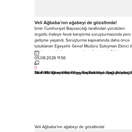
Veli Ağbaba’nın ağabeyi de gözaltında!
İzmir Cumhuriyet Başsavcılığı tarafından yürütülen
örgütlü ihaleye fesat karıştırma soruşturmasında yeni 
gelişme yaşandı. Soruşturma kapsamında daha önce
tutuklanan Egeşehir Genel Müdürü Süleyman Ekinci i
bağlantılı oldukları tespit edilen 2 şüpheli, 5 Ağustos
2026 tarihinde Diyarbakır ve Malatya’da düzenlenen
05.08.2026 11:56
operasyonlarla gözaltına alındı. Gözaltına alınan
0
şüphelilerden birinin Veli Ağbaba’nın ağabeyi Hür...
AK Partili Köse’den, Karşıyaka Belediye Başkanı’na sert
Firari Menderes Belediye Başkan Yardımcısı yakalandı
İzmir Valiliği açıkladı: Yangın söndürme uçağı Beydağ Bar
Veli Ağbaba’nın ağabeyi de gözaltında!