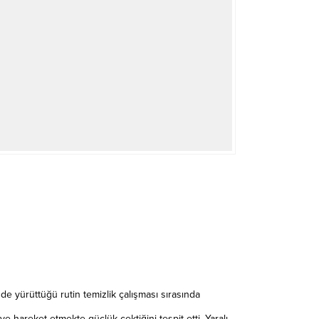
e yürüttüğü rutin temizlik çalışması sırasında
 hareket etmekte güçlük çektiğini tespit etti. Yaralı