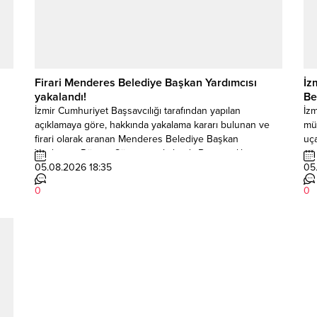
Firari Menderes Belediye Başkan Yardımcısı
İz
yakalandı!
Be
İzmir Cumhuriyet Başsavcılığı tarafından yapılan
İzm
açıklamaya göre, hakkında yakalama kararı bulunan ve
mü
firari olarak aranan Menderes Belediye Başkan
uça
Yardımcısı Rüzgar Sönmez yakalandı. Başsavcılık
gör
koordinesinde yürütülen soruşturma kapsamında,
05.08.2026 18:35
gün
05
fta
Sönmez’in saklandığı adrese düzenlenen müşterek
ar
0
0
operasyon sonucunda gözaltına alındığı bildirildi.
çal
Açıklamada, operasyonun Millî İstihbarat Teşkilatı (MİT),
hav
Emniyet İstihbarat birimleri ve İzmir İl Jandarma...