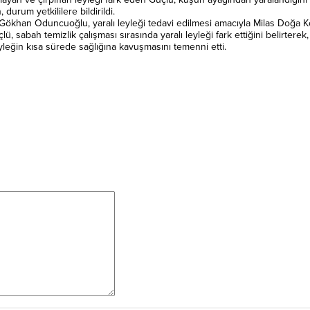
 durum yetkililere bildirildi.
ökhan Oduncuoğlu, yaralı leyleği tedavi edilmesi amacıyla Milas Doğa Korum
lü, sabah temizlik çalışması sırasında yaralı leyleği fark ettiğini belirtere
leyleğin kısa sürede sağlığına kavuşmasını temenni etti.