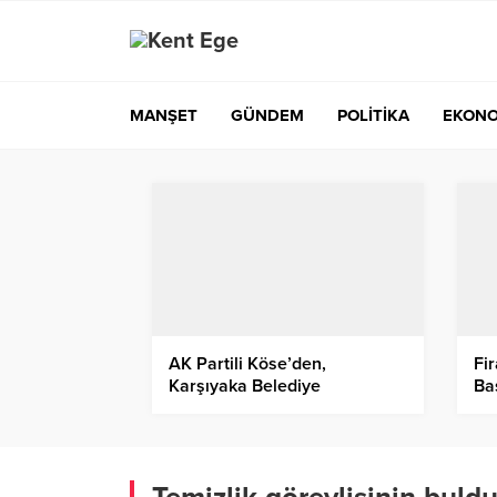
MANŞET
GÜNDEM
POLİTİKA
EKONO
AK Partili Köse’den,
Fi
Karşıyaka Belediye
Ba
Başkanı’na sert stad çıkışı!