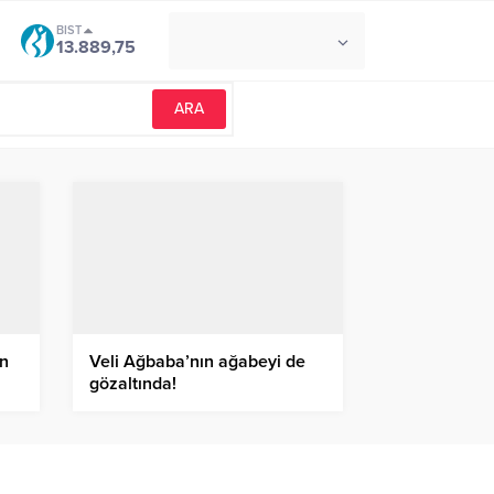
BIST
°C
İZMIR
13.889,75
AÇIK
ın
Veli Ağbaba’nın ağabeyi de
gözaltında!