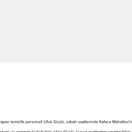
apan temizlik personeli Ufuk Güçlü, sabah saatlerinde Kafaca Mahallesi’nd
yan ve çırpınan leyleği fark eden Güçlü, kuşun ayağından yaralandığını ve