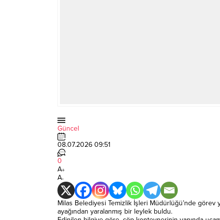
Güncel
08.07.2026 09:51
0
A
+
A
-
Milas Belediyesi Temizlik İşleri Müdürlüğü’nde görev y
ayağından yaralanmış bir leylek buldu.
Edinilen bilgiye göre, çöp konteynerinin yanında uçama