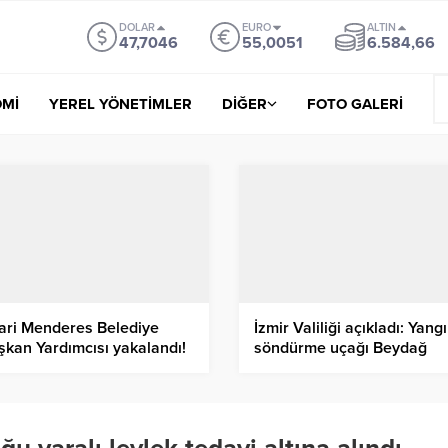
DOLAR
EURO
ALTIN
47,7046
55,0051
6.584,66
Mİ
YEREL YÖNETİMLER
DİĞER
FOTO GALERİ
rari Menderes Belediye
İzmir Valiliği açıkladı: Yang
şkan Yardımcısı yakalandı!
söndürme uçağı Beydağ
Barajı kıyısına indirildi