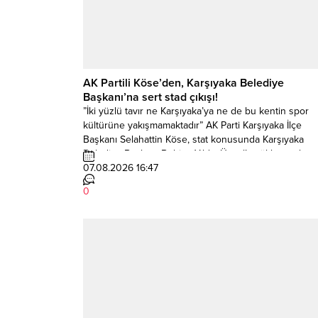
AK Partili Köse’den, Karşıyaka Belediye
Başkanı’na sert stad çıkışı!
”İki yüzlü tavır ne Karşıyaka’ya ne de bu kentin spor
kültürüne yakışmamaktadır” AK Parti Karşıyaka İlçe
Başkanı Selahattin Köse, stat konusunda Karşıyaka
Belediye Başkanı Behice Yıldız Ünsal’a yüklenerek,
”Kulübü yerinden eden, yıllardır kullanılan alanları
07.08.2026 16:47
boşalttıran, stat yapılmasın diye dava açanlarla aynı sa
0
duranların bugün farklı bir söylemle ortaya çıkması,
Karşıyaka...