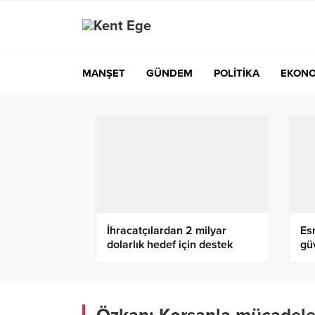
MANŞET
GÜNDEM
POLİTİKA
EKONO
İhracatçılardan 2 milyar
Es
dolarlık hedef için destek
gü
ziyareti