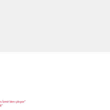
 İzmir’den çıkıyor”
i”