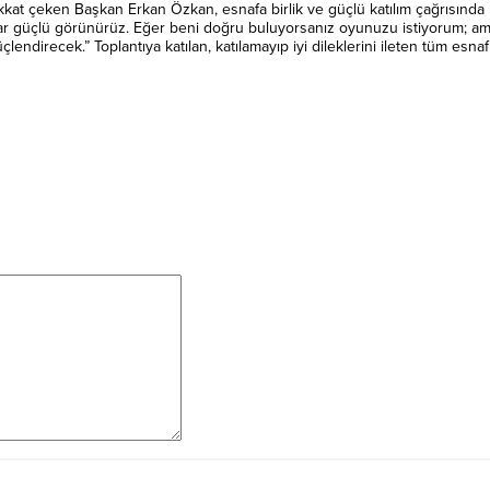
kkat çeken Başkan Erkan Özkan, esnafa birlik ve güçlü katılım çağrısınd
ar güçlü görünürüz. Eğer beni doğru buluyorsanız oyunuzu istiyorum; ama 
ndirecek.” Toplantıya katılan, katılamayıp iyi dileklerini ileten tüm esnaf