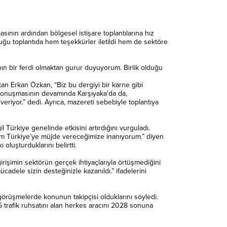
asının ardından bölgesel istişare toplantılarına hız
ğu toplantıda hem teşekkürler iletildi hem de sektöre
nın bir ferdi olmaktan gurur duyuyorum. Birlik olduğu
atan Erkan Özkan, “Biz bu dergiyi bir karne gibi
. Konuşmasının devamında Karşıyaka’da da,
eriyor.” dedi. Ayrıca, mazereti sebebiyle toplantıya
rkiye genelinde etkisini artırdığını vurguladı.
 tüm Türkiye’ye müjde vereceğimize inanıyorum.” diyen
uşturduklarını belirtti.
irişimin sektörün gerçek ihtiyaçlarıyla örtüşmediğini
cadele sizin desteğinizle kazanıldı.” ifadelerini
görüşmelerde konunun takipçisi olduklarını söyledi.
25 trafik ruhsatını alan herkes aracını 2028 sonuna