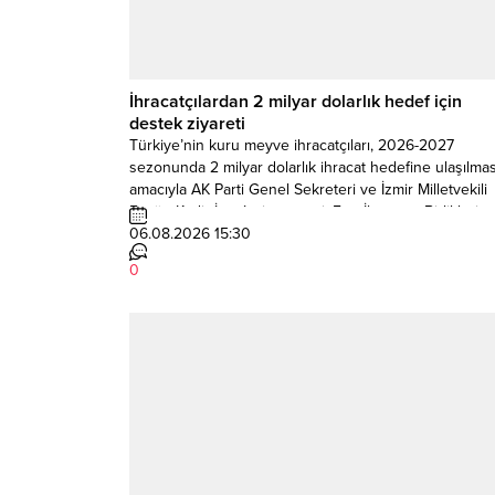
İhracatçılardan 2 milyar dolarlık hedef için
destek ziyareti
Türkiye’nin kuru meyve ihracatçıları, 2026-2027
sezonunda 2 milyar dolarlık ihracat hedefine ulaşılmas
amacıyla AK Parti Genel Sekreteri ve İzmir Milletvekili
Eyyüp Kadir İnan’ı ziyaret etti. Ege İhracatçı Birlikleri
Sürdürülebilirlik ve Organik Ürünler Koordinatörü ve
06.08.2026 15:30
Kuru Meyve ve Mamulleri İhracatçıları Birliği Başkanı
0
Yusuf Gabay, çekirdeksiz kuru üzüm, kuru kayısı ve...