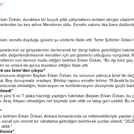
iz”
an Özkan, duraklara bir buçuk yıllık çalışmalarını anlatan dergiyi ulaştırm
ardından bu kez adres Menderes oldu. Esnafın salonu tıka basa doldurdu
kan, esnafa duyduğu güveni şu sözlerle ifade etti: “İzmir Şoförler Odası’
melerinin ve girişimlerinin derlenerek bir dergi haline getirildiğini hatırl
nafın değerlendirmesinin kendileri için yol gösterici olduğunu vurguladı
ilerini son derece mutlu ettiğini belirten Erkan Özkan, “Bu ilgi bize güç v
ni ve onlara da ayrıca teşekkür ettiğini ifade etti.
k ses İzmir’den çıkıyor”
usuna değinen Başkan Erkan Özkan, bu sorunun yalnızca İzmir’de değil Tü
. Beş duruşmadır oradayız. Bilirkişi raporu esnafın lehine. 19 Aralık’ta
mzunda olmadığını, federasyon ve konfederasyon düzeyinde güçlü baskı ol
ülmedi”
t yeni S ve T plaka hazırlığı yaptığını hatırlatan Başkan Erkan Özkan, bu g
Araç ihtiyacı olmadığını net biçimde izah ettik ve talep geri çekildi. Bu mü
”
belirten Erkan Özkan, Ankara temaslarında ve milletvekilleriyle yapılan 
esnaf için önemli bir rahatlama getirdiğini belirterek şunları ekledi: “20
 aldık.”
lisiniz”