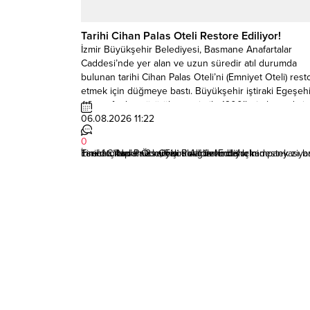
Tarihi Cihan Palas Oteli Restore Ediliyor!
İzmir Büyükşehir Belediyesi, Basmane Anafartalar
Caddesi’nde yer alan ve uzun süredir atıl durumda
bulunan tarihi Cihan Palas Oteli’ni (Emniyet Oteli) rest
etmek için düğmeye bastı. Büyükşehir iştiraki Egeşehi
AŞ tarafından yürütülen proje ile 1900’lerin başında i
edilen yapı, özgün mimarisi korunarak çağdaş ihtiyaçl
06.08.2026 11:22
uygun şekilde yeniden işlevlendirilecek. Kasalarıyla
0
Ünlenen “Emniyet...
İhracatçılardan 2 milyar dolarlık hedef için destek ziyar
Esnafın kapısına karekodlu güven dönemi
Tire’de “Nakit Öde, Fişini Al” farkındalık kampanyası ba
Tarihi Cihan Palas Oteli Restore Ediliyor!