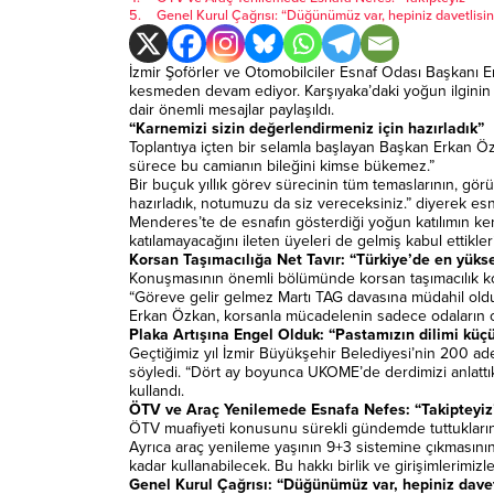
Genel Kurul Çağrısı: “Düğünümüz var, hepiniz davetlisin
İzmir Şoförler ve Otomobilciler Esnaf Odası Başkanı Erk
kesmeden devam ediyor. Karşıyaka’daki yoğun ilginin 
dair önemli mesajlar paylaşıldı.
“Karnemizi sizin değerlendirmeniz için hazırladık”
Toplantıya içten bir selamla başlayan Başkan Erkan Öz
sürece bu camianın bileğini kimse bükemez.”
Bir buçuk yıllık görev sürecinin tüm temaslarının, görüş
hazırladık, notumuzu da siz vereceksiniz.” diyerek es
Menderes’te de esnafın gösterdiği yoğun katılımın kend
katılamayacağını ileten üyeleri de gelmiş kabul ettikleri
Korsan Taşımacılığa Net Tavır: “Türkiye’de en yükse
Konuşmasının önemli bölümünde korsan taşımacılık kon
“Göreve gelir gelmez Martı TAG davasına müdahil olduk
Erkan Özkan, korsanla mücadelenin sadece odaların o
Plaka Artışına Engel Olduk: “Pastamızın dilimi küç
Geçtiğimiz yıl İzmir Büyükşehir Belediyesi’nin 200 ade
söyledi. “Dört ay boyunca UKOME’de derdimizi anlattık. 
kullandı.
ÖTV ve Araç Yenilemede Esnafa Nefes: “Takipteyiz
ÖTV muafiyeti konusunu sürekli gündemde tuttuklarını 
Ayrıca araç yenileme yaşının 9+3 sistemine çıkmasının 
kadar kullanabilecek. Bu hakkı birlik ve girişimlerimizle
Genel Kurul Çağrısı: “Düğünümüz var, hepiniz davet