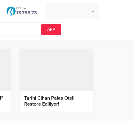
BIST
°C
İZMIR
13.788,73
AÇIK
l”
Tarihi Cihan Palas Oteli
Restore Ediliyor!