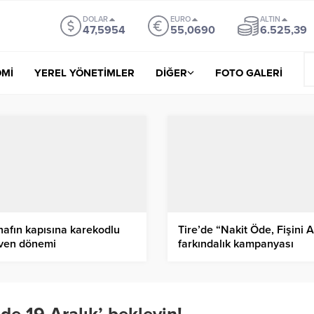
DOLAR
EURO
ALTIN
47,5954
55,0690
6.525,39
Mİ
YEREL YÖNETİMLER
DİĞER
FOTO GALERİ
nafın kapısına karekodlu
Tire’de “Nakit Öde, Fişini A
ven dönemi
farkındalık kampanyası
başlatıldı