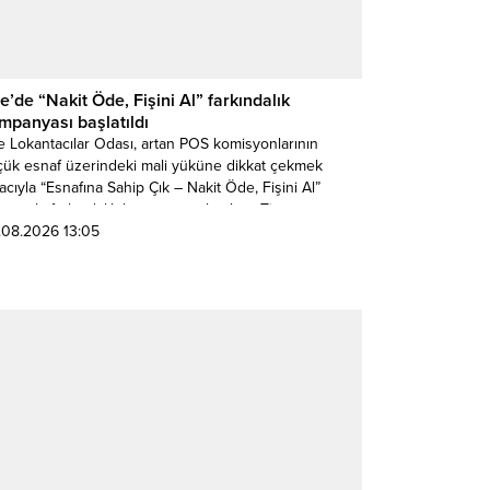
re’de “Nakit Öde, Fişini Al” farkındalık
mpanyası başlatıldı
e Lokantacılar Odası, artan POS komisyonlarının
çük esnaf üzerindeki mali yüküne dikkat çekmek
cıyla “Esnafına Sahip Çık – Nakit Öde, Fişini Al”
ganıyla farkındalık kampanyası başlattı. Tire
kantacılar Odası Başkanı Mehmet Burak Göksu,
.08.2026 13:05
panyanın kayıt dışı alışverişi teşvik etmediğini
irterek, vatandaşlardan nakit ödeme yapmaları halinde
lerini mutlaka almalarını istediklerini söyledi....