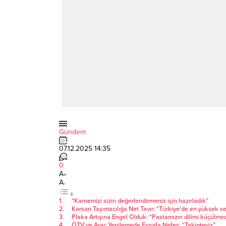
Gündem
07.12.2025 14:35
0
A
+
A
-
“Karnemizi sizin değerlendirmeniz için hazırladık”
Korsan Taşımacılığa Net Tavır: “Türkiye’de en yüksek ses
Plaka Artışına Engel Olduk: “Pastamızın dilimi küçülmed
ÖTV ve Araç Yenilemede Esnafa Nefes: “Takipteyiz”