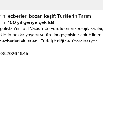
rihi ezberleri bozan keşif: Türklerin Tarım
rihi 100 yıl geriye çekildi!
olistan’ın Tuul Vadisi’nde yürütülen arkeolojik kazılar,
klerin bozkır yaşamı ve üretim geçmişine dair bilinen
 ezberleri altüst etti. Türk İşbirliği ve Koordinasyon
nsı Başkanlığı (TİKA) desteğiyle; Türk Arkeoloji ve
türel Miras Enstitüsü, İzmir Katip Çelebi Üniversitesi
.08.2026 16:45
ÇÜ) ve Moğolistan Bilimler Akademisi ortaklığında
dürülen çalışmalarda, Dokuz Oğuzlar’a ait “kayıp
t” Togu...