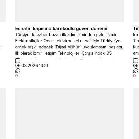
Esnafın kapısına karekodlu güven dönemi
Ti
ka
Türkiye’de ezber bozan ilk adım İzmir’den geldi. İzmir
Elektronikçiler Odası, elektronikçi esnafı için Türkiye’ye
Tir
ı
örnek teşkil edecek “Dijital Mühür” uygulamasını başlattı.
kü
İlk olarak İzmir İletişim Teknolojileri Çarşısı’ndaki 35
ama
işletmede hayata geçirilen karekodlu sistem, kayıt dışı
slo
 Ege
faaliyetlerle mücadele ederken tüketiciye anında
06.08.2026 13:21
Lo
06
doğrulanmış işletme bilgisi ve güvenli hizmet sunuyor.
kam
0
0
“Karekodu Okut, Esnafını...
bel
fiş