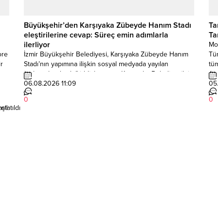
Büyükşehir’den Karşıyaka Zübeyde Hanım Stadı
Ta
eleştirilerine cevap: Süreç emin adımlarla
Ta
ilerliyor
Moğ
ore
İzmir Büyükşehir Belediyesi, Karşıyaka Zübeyde Hanım
Tür
r
Stadı’nın yapımına ilişkin sosyal medyada yayılan
tüm
nşa
“çalışmalar durdu” iddialarına ve Karşıyaka Belediyesi’nin
Aja
ara
kamuoyunda yanlış algı oluşturan açıklamalarına yanıt
06.08.2026 11:09
Kül
05
vermek amacıyla resmi bir duyuru yayımlarken, AK Partili
(İK
0
0
vekillere de teşekkür edildi. Yazılı açıklamada sürecin
sür
eti
şlatıldı
aksatıldığı yönündeki algı operasyonlarını ve iddiaları
ken
somut adımlar ve tarihlerle çürüten...