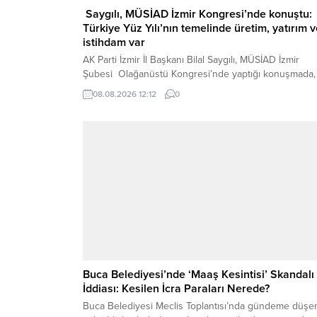
Saygılı, MÜSİAD İzmir Kongresi’nde konuştu:
Türkiye Yüz Yılı’nın temelinde üretim, yatırım 
istihdam var
AK Parti İzmir İl Başkanı Bilal Saygılı, MÜSİAD İzmir
Şubesi Olağanüstü Kongresi’nde yaptığı konuşmada,
üretim, yatırım ve istihdamın Türkiye’nin kalkınmasında
08.08.2026 12:12
0
en önemli unsurlar olduğunu belirterek,” Türkiye
Yüzyılı…üretimin daha da güçlendiği, yüksek teknoloji
ön plana çıktığı, ihracatın büyüdüğü, küresel rekabet
gücümüzün arttığı ve refahın toplumun her kesimine
yayıldığı güçlü bir Türkiye...
Buca Belediyesi’nde ‘Maaş Kesintisi’ Skandalı
İddiası: Kesilen İcra Paraları Nerede?
Buca Belediyesi Meclis Toplantısı’nda gündeme düşe