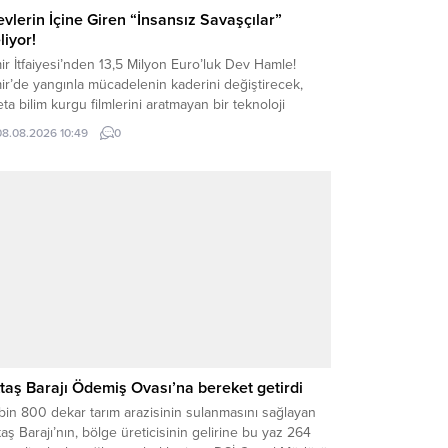
evlerin İçine Giren “İnsansız Savaşçılar”
liyor!
ir İtfaiyesi’nden 13,5 Milyon Euro’luk Dev Hamle!
ir’de yangınla mücadelenin kaderini değiştirecek,
ta bilim kurgu filmlerini aratmayan bir teknoloji
lesi başlatıldı. İklim krizinin tetiklediği dev yangınlara
08.08.2026 10:49
0
şı düğmeye basan İzmir Büyükşehir Belediyesi, itfaiye
kilatına 13,5 milyon Euro’luk (Dünya Bankası ve İller
nkası TEFWER projesi) dev bir bütçeyle insansız
ngın söndürme...
taş Barajı Ödemiş Ovası’na bereket getirdi
bin 800 dekar tarım arazisinin sulanmasını sağlayan
aş Barajı’nın, bölge üreticisinin gelirine bu yaz 264