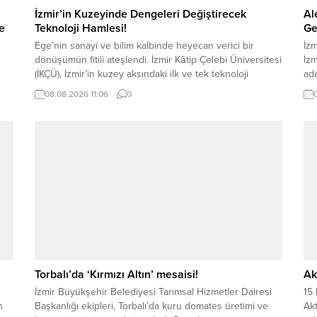
İzmir’in Kuzeyinde Dengeleri Değiştirecek
Al
ve
Teknoloji Hamlesi!
Ge
Ege’nin sanayi ve bilim kalbinde heyecan verici bir
İzm
dönüşümün fitili ateşlendi. İzmir Kâtip Çelebi Üniversitesi
İzm
(İKÇÜ), İzmir’in kuzey aksındaki ilk ve tek teknoloji
ade
ki
geliştirme bölgesi olacak devasa yatırımı için ilk kepçeyi
ham
08.08.2026 11:06
0
vurmaya hazırlanıyor. Cumhurbaşkanı Kararı ile resmiyet
kar
nin
kazanan Technocity İzmir projesinde, inşaat öncesi kritik
teş
aşama olan zemin etüdü çalışmalarına başlandı....
Ba
ya
Torbalı’da ‘Kırmızı Altın’ mesaisi!
Ak
İzmir Büyükşehir Belediyesi Tarımsal Hizmetler Dairesi
15 
n
Başkanlığı ekipleri, Torbalı’da kuru domates üretimi ve
Akt