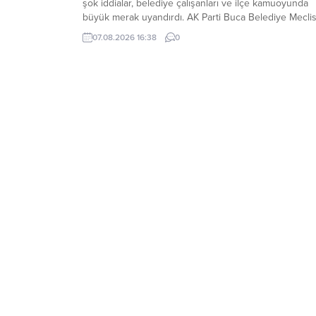
şok iddialar, belediye çalışanları ve ilçe kamuoyunda
büyük merak uyandırdı. AK Parti Buca Belediye Mecli
Üyesi Hüseyin Oygur, mecliste söz alarak belediye
07.08.2026 16:38
0
personelinin maaşlarından kesilen icra paralarının ilgili
icra müdürlüklerine yatırılmadığına dair ciddi şüpheler
iddialar olduğunu açıkladı. “Maaştan Kesiliyor Ama Bo
ve Faiz...