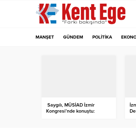
MANŞET
GÜNDEM
POLİTİKA
EKONO
Saygılı, MÜSİAD İzmir
İz
Kongresi’nde konuştu:
De
Türkiye Yüz Yılı’nın temelinde
Ha
üretim, yatırım ve istihdam
var