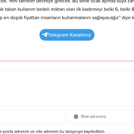
ek. Yeni tarifeler devreye girecek. Bu sene ocak ayında suya z
aban kullanım bedeli miktarı olan ilk kademeyi belki 6, belki 8
üp en düşük fiyattan insanların kullanmalarını sağlayacağız” diye 
Telegram Kanalımız
e-posta adresim ve site adresim bu tarayıcıya kaydedilsin.