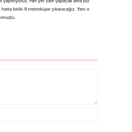
am yapmıyoruz. Her yer zam yapacak ama biz
 hatta belki 9 metreküpe çıkaracağız. Yani o
konuştu.