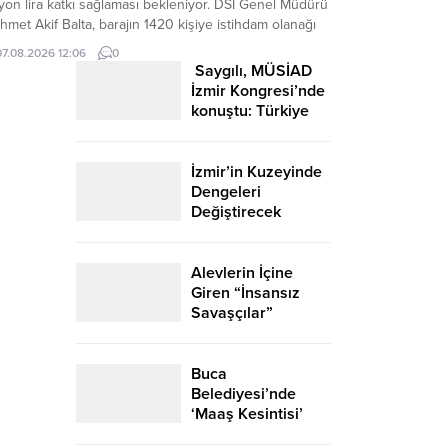
yon lira katkı sağlaması bekleniyor. DSİ Genel Müdürü
met Akif Balta, barajın 1420 kişiye istihdam olanağı
sağlayacağını belirtti. İzmir’in Ödemiş ilçesinde Küçük
07.08.2026 12:06
0
nderes Ovası’ndaki tarımsal üretimin desteklenmesi
Saygılı, MÜSİAD
cıyla hayata geçirilen Aktaş Barajı ve...
İzmir Kongresi’nde
konuştu: Türkiye
Yüz Yılı’nın
temelinde üretim,
yatırım ve istihdam
İzmir’in Kuzeyinde
var
Dengeleri
Değiştirecek
Teknoloji Hamlesi!
Alevlerin İçine
Giren “İnsansız
Savaşçılar”
Geliyor!
Buca
Belediyesi’nde
‘Maaş Kesintisi’
Skandalı İddiası: