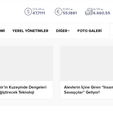
DOLAR
EURO
ALTIN
47,7111
55,1881
6.660,55
Mİ
YEREL YÖNETİMLER
DİĞER
FOTO GALERİ
mir’in Kuzeyinde Dengeleri
Alevlerin İçine Giren “İnsa
ğiştirecek Teknoloji
Savaşçılar” Geliyor!
mlesi!