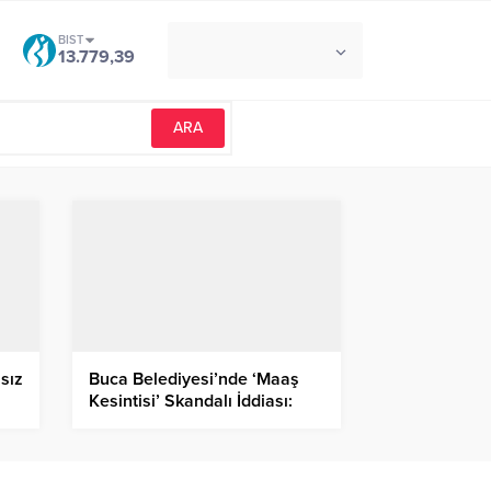
BIST
°C
İZMIR
13.779,39
AÇIK
nsız
Buca Belediyesi’nde ‘Maaş
Kesintisi’ Skandalı İddiası:
Kesilen İcra Paraları Nerede?