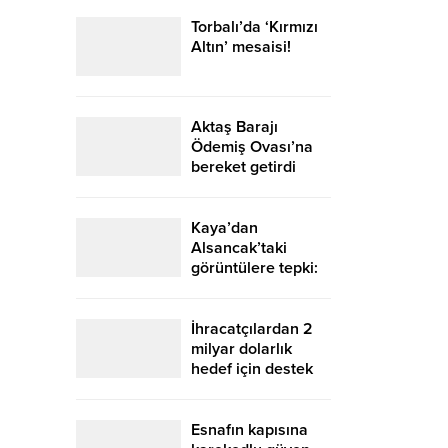
Kesilen İcra
Paraları Nerede?
Torbalı’da ‘Kırmızı
Altın’ mesaisi!
Aktaş Barajı
Ödemiş Ovası’na
bereket getirdi
Kaya’dan
Alsancak’taki
görüntülere tepki:
İzmir’in vitrinine
yakışmıyor
İhracatçılardan 2
milyar dolarlık
hedef için destek
ziyareti
Esnafın kapısına