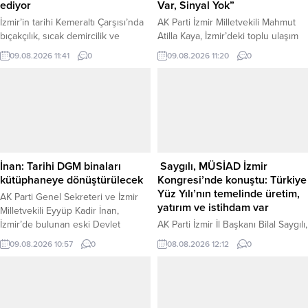
ediyor
Var, Sinyal Yok”
İzmir’in tarihi Kemeraltı Çarşısı’nda
AK Parti İzmir Milletvekili Mahmut
bıçakçılık, sıcak demircilik ve
Atilla Kaya, İzmir’deki toplu ulaşım
geleneksel çalgı yapımı gibi
sisteminde vatandaşların günlük
09.08.2026 11:41
0
09.08.2026 11:20
0
zanaatlar, farklı ustalar tarafından
hayatta yaşadığı teknik aksaklıklara
sürdürülüyor. İzmir Büyükşehir
dikkat çekti. Küçük teknik
Belediyesi tarafından 22 yıldır
dokunuşlar ve yazılım
düzenlenen Tarihe Saygı Yerel
güncellemeleriyle çözülebilecek
Koruma Ödülleri kapsamında daha
sorunların kronikleştiğini belirten
önce ödüle layık görülen bıçak
Kaya, belediyecilik anlayışını
ustası Hasan Ergenay, def yapım
eleştirdi. İzmir’de tramvay, İZBAN
ustası Sami Hosseini ve sıcak
ve kart yükleme sistemlerinde
İnan: Tarihi DGM binaları
Saygılı, MÜSİAD İzmir
demircilik geleneğini sürdüren
yaşanan ve günlük yaşamı olumsuz
kütüphaneye dönüştürülecek
Kongresi’nde konuştu: Türkiye
Akdemir...
etkileyen aksaklıkları gündeme
Yüz Yılı’nın temelinde üretim,
AK Parti Genel Sekreteri ve İzmir
getiren AK...
yatırım ve istihdam var
Milletvekili Eyyüp Kadir İnan,
İzmir’de bulunan eski Devlet
AK Parti İzmir İl Başkanı Bilal Saygılı,
Güvenlik Mahkemesi (DGM)
MÜSİAD İzmir Şubesi Olağanüstü
09.08.2026 10:57
0
08.08.2026 12:12
0
binalarının kütüphaneye
Kongresi’nde yaptığı konuşmada,
dönüştürüleceğini açıkladı. İnan,
üretim, yatırım ve istihdamın
sosyal medya hesabından yaptığı
Türkiye’nin kalkınmasındaki en
paylaşımda, Vakıflar Genel
önemli unsurlar olduğunu
Müdürlüğü’ne devredilen Meslek
belirterek,” Türkiye Yüzyılı…