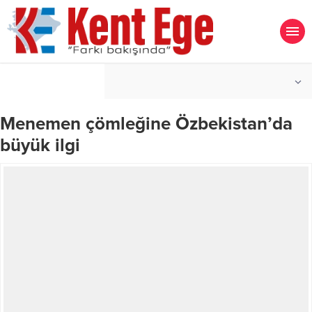
°C
İZMIR
PARÇALI BULUTLU
Menemen çömleğine Özbekistan’da
büyük ilgi