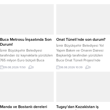
Buca Metrosu İnşaatında Son
Onat Tüneli’nde son durum?
Durum!
İzmir Büyükşehir Belediyesi Yol
İzmir Büyükşehir Belediyesi
Yapım Bakım ve Onarım Dairesi
tarafından öz kaynaklarla yürütülen
Başkanlığı tarafından yürütülen
765 milyon Euro bütçeli Buca
Buca Onat Tüneli Projesi’nde
Metrosu projesinde tünel açma ve
çalışmalar sürüyor. Konak Tüneli ile
09.08.2026 11:50
0
08.08.2026 10:39
0
istasyon yapım çalışmaları devam
otogar viyadükleri arasında transit
ediyor. Proje kapsamında Çamlıkule
geçiş sağlaması planlanan proje
ile Üçyol arasındaki 13,5
kapsamında tünellerdeki beton
kilometrelik tünel kazıları
işlerinde son bin metrelik nihai
tamamlandı. Toplam tünel
kaplama imalatlarına devam
uzunluğunun 28,93 kilometreye
edilirken, 750 metrelik bölüm için
ulaşması planlanan hatta, şu ana
ihale sürecinin tamamlandığı ve
kadar yaklaşık 22 kilometrelik kazı
ağustos...
Manda ve Bostanlı dereleri
Tugay’dan Kazakistan iş
çalışması geride...