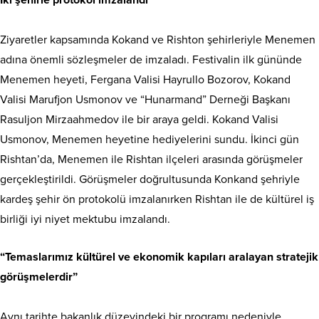
İki şehirle protokol imzalandı
Ziyaretler kapsamında Kokand ve Rishton şehirleriyle Menemen
adına önemli sözleşmeler de imzaladı. Festivalin ilk gününde
Menemen heyeti, Fergana Valisi Hayrullo Bozorov, Kokand
Valisi Marufjon Usmonov ve “Hunarmand” Derneği Başkanı
Rasuljon Mirzaahmedov ile bir araya geldi. Kokand Valisi
Usmonov, Menemen heyetine hediyelerini sundu. İkinci gün
Rishtan’da, Menemen ile Rishtan ilçeleri arasında görüşmeler
gerçekleştirildi. Görüşmeler doğrultusunda Konkand şehriyle
kardeş şehir ön protokolü imzalanırken Rishtan ile de kültürel iş
birliği iyi niyet mektubu imzalandı.
“Temaslarımız kültürel ve ekonomik kapıları aralayan stratejik
görüşmelerdir”
Aynı tarihte bakanlık düzeyindeki bir programı nedeniyle