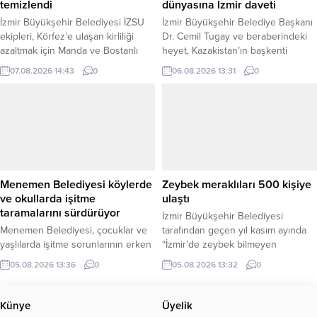
temizlendi
dünyasına İzmir daveti
İzmir Büyükşehir Belediyesi İZSU
İzmir Büyükşehir Belediye Başkanı
ekipleri, Körfez’e ulaşan kirliliği
Dr. Cemil Tugay ve beraberindeki
azaltmak için Manda ve Bostanlı
heyet, Kazakistan’ın başkenti
derelerinde kapsamlı temizlik yaptı.
Astana’da Türkiye Cumhuriyeti
07.08.2026 14:43
0
06.08.2026 13:31
0
Çalışmalar planlanandan erken
Astana Büyükelçiliği ile Kazakistan
tamamlanırken, yaz boyunca dere
İş Adamları Birliği (TÜKİB)
temizliği sürecek. İzmir Büyükşehir
temsilcileriyle bir araya geldi.
Belediyesi İZSU Genel Müdürlüğü,
Görüşmelerde iki ülke arasındaki
İzmir Körfezi’nin ekolojik
ticaret, yatırım ve yerel yönetimler
iyileşmesine katkı sağlamak, yaz
düzeyindeki iş birliği olanakları ele
aylarında koku oluşumunu önlemek
alındı. Kazakistan temaslarını
ve denize taşınan kirlilik yükünü
sürdüren Başkan Tugay’a, İzmir
Menemen Belediyesi köylerde
Zeybek meraklıları 500 kişiye
azaltmak amacıyla...
Büyükşehir Belediyesi...
ve okullarda işitme
ulaştı
taramalarını sürdürüyor
İzmir Büyükşehir Belediyesi
Menemen Belediyesi, çocuklar ve
tarafından geçen yıl kasım ayında
yaşlılarda işitme sorunlarının erken
“İzmir’de zeybek bilmeyen
dönemde tespit edilmesine yönelik
kalmasın” çağrısıyla kurulan Halk
05.08.2026 13:36
0
05.08.2026 13:32
0
odyometri testi uygulamalarını ilçe
Dansları Topluluğu, yaklaşık bir
genelinde sürdürüyor. Belediye
yılda 500 katılımcıya ulaştı. Ücretsiz
tarafından yaklaşık bir yıldır
olarak düzenlenen kurslarda her
Künye
Üyelik
yürütülen çalışmalarda bugüne
yaştan İzmirlilere başta zeybek