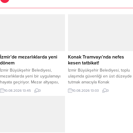
İzmir’de mezarlıklarda yeni
Konak Tramvayı’nda nefes
dönem
kesen tatbikat!
İzmir Büyükşehir Belediyesi,
İzmir Büyükşehir Belediyesi, toplu
mezarlıklarda yeni bir uygulamayı
ulaşımda güvenliği en üst düzeyde
hayata geçiriyor. Mezar altyapısı,
tutmak amacıyla Konak
lahit ve mermer üst yapı
Tramvayı’nda kapsamlı bir acil
10.08.2026 13:45
0
10.08.2026 13:03
0
hizmetlerinin belirli teknik ve
durum tatbikatı gerçekleştirdi.
estetik standartlara bağlanacağı
Yangına müdahale, yolcuların
yeni modelin protokolü İzmir
viyadük üzerinden güvenli tahliyesi
Büyükşehir Belediye Başkanı Dr.
ve ekipler arası koordinasyon
Cemil Tugay ile İzmir Esnaf ve
uygulamalı olarak test edildi. İzmir
Sanatkârlar Odaları Birliği (İESOB)
Büyükşehir Belediyesi, olası afet ve
Başkanı Yalçın Ata tarafından
acil durumlara karşı hazırlık