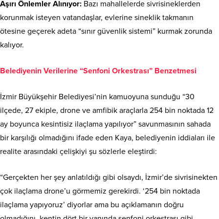
Aşırı Önlemler Alınıyor:
Bazı mahallelerde sivrisineklerden
korunmak isteyen vatandaşlar, evlerine sineklik takmanın
ötesine geçerek adeta “sınır güvenlik sistemi” kurmak zorunda
kalıyor.
Belediyenin Verilerine “Senfoni Orkestrası” Benzetmesi
İzmir Büyükşehir Belediyesi’nin kamuoyuna sunduğu “30
ilçede, 27 ekiple, drone ve amfibik araçlarla 254 bin noktada 12
ay boyunca kesintisiz ilaçlama yapılıyor” savunmasının sahada
bir karşılığı olmadığını ifade eden Kaya, belediyenin iddiaları ile
realite arasındaki çelişkiyi şu sözlerle eleştirdi:
“Gerçekten her şey anlatıldığı gibi olsaydı, İzmir’de sivrisinekten
çok ilaçlama drone’u görmemiz gerekirdi. ‘254 bin noktada
ilaçlama yapıyoruz’ diyorlar ama bu açıklamanın doğru
olmadığını, kentin dört bir yanında senfoni orkestrası gibi