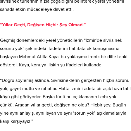
sivrisinek türlerinin hızla çoğaldığını belirterek yerel yönetimi
sahada etkin mücadeleye davet etti.
“Yıllar Geçti, Değişen Hiçbir Şey Olmadı”
Geçmiş dönemlerdeki yerel yöneticilerin “İzmir’de sivrisinek
sorunu yok” şeklindeki ifadelerini hatırlatarak konuşmasına
başlayan Mahmut Atilla Kaya, bu yaklaşıma ironik bir dille tepki
gösterdi. Kaya, konuya ilişkin şu ifadeleri kullandı:
“Doğru söylemiş aslında. Sivrisineklerin gerçekten hiçbir sorunu
yok; gayet mutlu ve rahatlar. Hatta İzmir’i adeta bir açık hava tatil
köyü gibi görüyorlar. Başka türlü bu açıklamanın izahı yok
çünkü. Aradan yıllar geçti, değişen ne oldu? Hiçbir şey. Bugün
yine aynı anlayış, aynı isyan ve aynı ‘sorun yok’ açıklamalarıyla
karşı karşıyayız.”