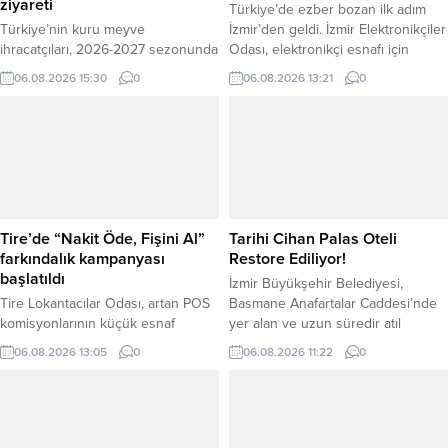
ziyareti
Türkiye’de ezber bozan ilk adım
Türkiye’nin kuru meyve
İzmir’den geldi. İzmir Elektronikçiler
ihracatçıları, 2026-2027 sezonunda
Odası, elektronikçi esnafı için
2 milyar dolarlık ihracat hedefine
Türkiye’ye örnek teşkil edecek
06.08.2026 15:30
0
06.08.2026 13:21
0
ulaşılması amacıyla AK Parti Genel
“Dijital Mühür” uygulamasını
Sekreteri ve İzmir Milletvekili Eyyüp
başlattı. İlk olarak İzmir İletişim
Kadir İnan’ı ziyaret etti. Ege
Teknolojileri Çarşısı’ndaki 35
İhracatçı Birlikleri Sürdürülebilirlik
işletmede hayata geçirilen
ve Organik Ürünler Koordinatörü
karekodlu sistem, kayıt dışı
ve Ege Kuru Meyve ve Mamulleri
faaliyetlerle mücadele ederken
İhracatçıları Birliği Başkanı Yusuf
tüketiciye anında doğrulanmış
Gabay, çekirdeksiz kuru üzüm,
işletme bilgisi ve güvenli hizmet
Tire’de “Nakit Öde, Fişini Al”
Tarihi Cihan Palas Oteli
kuru kayısı ve...
sunuyor. “Karekodu Okut, Esnafını...
farkındalık kampanyası
Restore Ediliyor!
başlatıldı
İzmir Büyükşehir Belediyesi,
Tire Lokantacılar Odası, artan POS
Basmane Anafartalar Caddesi’nde
komisyonlarının küçük esnaf
yer alan ve uzun süredir atıl
üzerindeki mali yüküne dikkat
durumda bulunan tarihi Cihan Palas
06.08.2026 13:05
0
06.08.2026 11:22
0
çekmek amacıyla “Esnafına Sahip
Oteli’ni (Emniyet Oteli) restore
Çık – Nakit Öde, Fişini Al”
etmek için düğmeye bastı.
sloganıyla farkındalık kampanyası
Büyükşehir iştiraki Egeşehir AŞ
başlattı. Tire Lokantacılar Odası
tarafından yürütülen proje ile
Başkanı Mehmet Burak Göksu,
1900’lerin başında inşa edilen yapı,