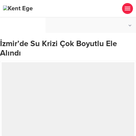
°C
İZMIR
PARÇALI BULUTLU
İzmir’de Su Krizi Çok Boyutlu Ele
Alındı