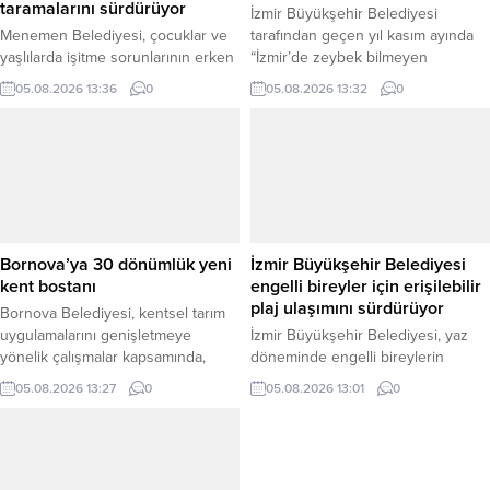
taramalarını sürdürüyor
İzmir Büyükşehir Belediyesi
Menemen Belediyesi, çocuklar ve
tarafından geçen yıl kasım ayında
yaşlılarda işitme sorunlarının erken
“İzmir’de zeybek bilmeyen
dönemde tespit edilmesine yönelik
kalmasın” çağrısıyla kurulan Halk
05.08.2026 13:36
0
05.08.2026 13:32
0
odyometri testi uygulamalarını ilçe
Dansları Topluluğu, yaklaşık bir
genelinde sürdürüyor. Belediye
yılda 500 katılımcıya ulaştı. Ücretsiz
tarafından yaklaşık bir yıldır
olarak düzenlenen kurslarda her
yürütülen çalışmalarda bugüne
yaştan İzmirlilere başta zeybek
kadar 2 bini aşkın çocuk ve yaşlıya
olmak üzere Türk halk oyunları
işitme testi yapıldığı bildirildi.
eğitimi veriliyor. Farklı yaş ve
Belediyeden yapılan açıklamaya
meslek gruplarından katılımcıları bir
göre, işitme kaybının erken teşhis
araya getiren toplulukta, İzmir...
Bornova’ya 30 dönümlük yeni
İzmir Büyükşehir Belediyesi
edilmesi amacıyla okullarda
kent bostanı
engelli bireyler için erişilebilir
öğrenciler, köylerde...
plaj ulaşımını sürdürüyor
Bornova Belediyesi, kentsel tarım
uygulamalarını genişletmeye
İzmir Büyükşehir Belediyesi, yaz
yönelik çalışmalar kapsamında,
döneminde engelli bireylerin
Yakaköy’deki 15 dönümlük Kent
denize erişimini kolaylaştırmak
05.08.2026 13:27
0
05.08.2026 13:01
0
Bostanı’nda ilk hasadı
amacıyla erişilebilir ulaşım hizmetini
gerçekleştirirken, ilçe merkezinde
sürdürüyor. Engelli Çalışmaları
30 dönümlük yeni bir kent bostanı
Şube Müdürlüğü
kurulmasının planlandığını duyurdu.
koordinasyonunda yürütülen
Bornova Belediye Başkanı Ömer
uygulama kapsamında, farklı engel