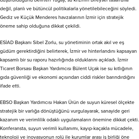
düşürüldüğünü belirten Tugay, su krizinin bireysel tasarrufla
değil, planlı ve bütüncül politikalarla yönetilebileceğini söyledi.
Gediz ve Küçük Menderes havzalarının İzmir için stratejik
öneme sahip olduğuna dikkat çekildi.
ESİAD Başkanı Sibel Zorlu, su yönetiminin ortak akıl ve eş
güdüm gerektirdiğini belirterek, İzmir ve hinterlandını kapsayan
kapsamlı bir su raporu hazırlığında olduklarını açıkladı. İzmir
Ticaret Borsası Başkan Yardımcısı Bülent Uçak ise su kıtlığının
gıda güvenliği ve ekonomi açısından ciddi riskler barındırdığını
ifade etti.
EBSO Başkan Yardımcısı Hakan Ürün de suyun küresel ölçekte
stratejik bir varlığa dönüştüğünü vurgulayarak, sanayide geri
kazanım ve verimlilik odaklı uygulamaların önemine dikkat çekti.
Konferansta, suyun verimli kullanımı, kayıp-kaçakla mücadele,
teknoloji ve inovasyonun rolü ile kurumlar arası iş birliği öne