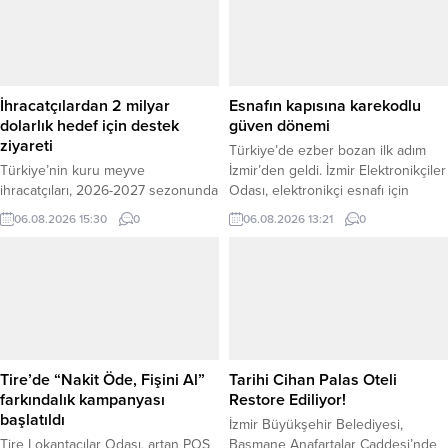
İhracatçılardan 2 milyar
Esnafın kapısına karekodlu
dolarlık hedef için destek
güven dönemi
ziyareti
Türkiye’de ezber bozan ilk adım
Türkiye’nin kuru meyve
İzmir’den geldi. İzmir Elektronikçiler
ihracatçıları, 2026-2027 sezonunda
Odası, elektronikçi esnafı için
2 milyar dolarlık ihracat hedefine
Türkiye’ye örnek teşkil edecek
06.08.2026 15:30
0
06.08.2026 13:21
0
ulaşılması amacıyla AK Parti Genel
“Dijital Mühür” uygulamasını
Sekreteri ve İzmir Milletvekili Eyyüp
başlattı. İlk olarak İzmir İletişim
Kadir İnan’ı ziyaret etti. Ege
Teknolojileri Çarşısı’ndaki 35
İhracatçı Birlikleri Sürdürülebilirlik
işletmede hayata geçirilen
ve Organik Ürünler Koordinatörü
karekodlu sistem, kayıt dışı
ve Ege Kuru Meyve ve Mamulleri
faaliyetlerle mücadele ederken
İhracatçıları Birliği Başkanı Yusuf
tüketiciye anında doğrulanmış
Gabay, çekirdeksiz kuru üzüm,
işletme bilgisi ve güvenli hizmet
Tire’de “Nakit Öde, Fişini Al”
Tarihi Cihan Palas Oteli
kuru kayısı ve...
sunuyor. “Karekodu Okut, Esnafını...
farkındalık kampanyası
Restore Ediliyor!
başlatıldı
İzmir Büyükşehir Belediyesi,
Tire Lokantacılar Odası, artan POS
Basmane Anafartalar Caddesi’nde