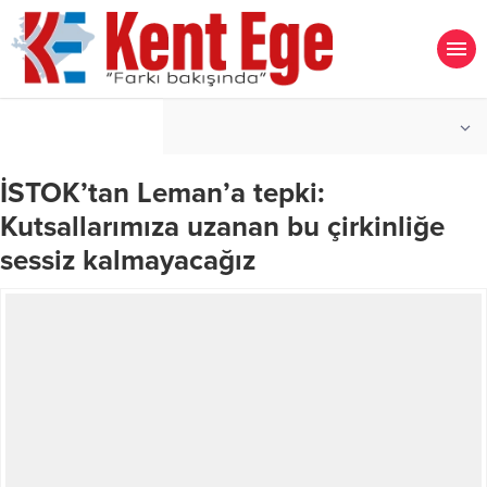
°C
İZMIR
PARÇALI BULUTLU
İSTOK’tan Leman’a tepki:
Kutsallarımıza uzanan bu çirkinliğe
sessiz kalmayacağız