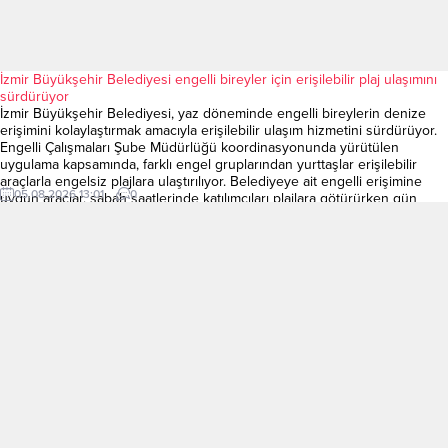
İzmir Büyükşehir Belediyesi engelli bireyler için erişilebilir plaj ulaşımını
sürdürüyor
İzmir Büyükşehir Belediyesi, yaz döneminde engelli bireylerin denize
erişimini kolaylaştırmak amacıyla erişilebilir ulaşım hizmetini sürdürüyor.
Engelli Çalışmaları Şube Müdürlüğü koordinasyonunda yürütülen
uygulama kapsamında, farklı engel gruplarından yurttaşlar erişilebilir
araçlarla engelsiz plajlara ulaştırılıyor. Belediyeye ait engelli erişimine
05.08.2026 13:01
0
uygun araçlar, sabah saatlerinde katılımcıları plajlara götürürken gün
sonunda dönüşlerini de sağlıyor. Hizmetten yararlanan...