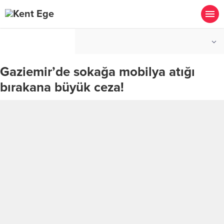
°C
İZMIR
AÇIK
Gaziemir’de sokağa mobilya atığı
bırakana büyük ceza!