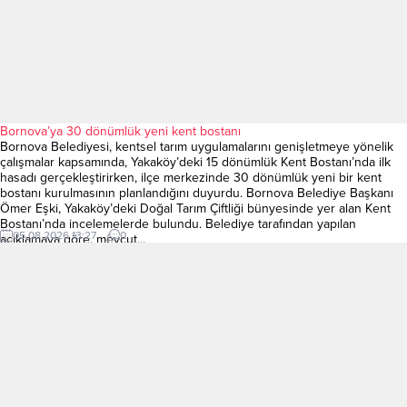
Bornova’ya 30 dönümlük yeni kent bostanı
Bornova Belediyesi, kentsel tarım uygulamalarını genişletmeye yönelik
çalışmalar kapsamında, Yakaköy’deki 15 dönümlük Kent Bostanı’nda ilk
hasadı gerçekleştirirken, ilçe merkezinde 30 dönümlük yeni bir kent
bostanı kurulmasının planlandığını duyurdu. Bornova Belediye Başkanı
Ömer Eşki, Yakaköy’deki Doğal Tarım Çiftliği bünyesinde yer alan Kent
Bostanı’nda incelemelerde bulundu. Belediye tarafından yapılan
05.08.2026 13:27
0
açıklamaya göre, mevcut...