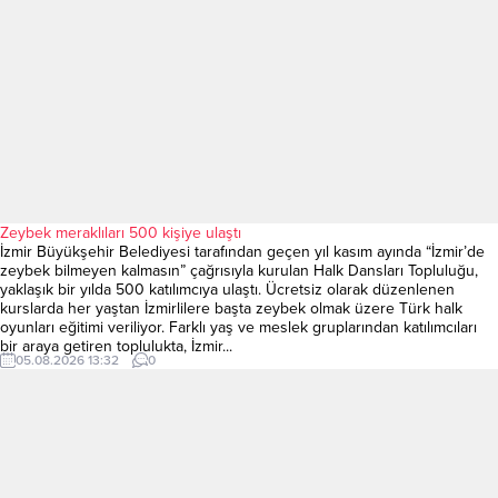
Zeybek meraklıları 500 kişiye ulaştı
İzmir Büyükşehir Belediyesi tarafından geçen yıl kasım ayında “İzmir’de
zeybek bilmeyen kalmasın” çağrısıyla kurulan Halk Dansları Topluluğu,
yaklaşık bir yılda 500 katılımcıya ulaştı. Ücretsiz olarak düzenlenen
kurslarda her yaştan İzmirlilere başta zeybek olmak üzere Türk halk
oyunları eğitimi veriliyor. Farklı yaş ve meslek gruplarından katılımcıları
bir araya getiren toplulukta, İzmir...
05.08.2026 13:32
0