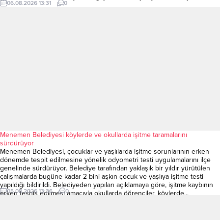
06.08.2026 13:31
0
Menemen Belediyesi köylerde ve okullarda işitme taramalarını
sürdürüyor
Menemen Belediyesi, çocuklar ve yaşlılarda işitme sorunlarının erken
dönemde tespit edilmesine yönelik odyometri testi uygulamalarını ilçe
genelinde sürdürüyor. Belediye tarafından yaklaşık bir yıldır yürütülen
çalışmalarda bugüne kadar 2 bini aşkın çocuk ve yaşlıya işitme testi
yapıldığı bildirildi. Belediyeden yapılan açıklamaya göre, işitme kaybının
05.08.2026 13:36
0
erken teşhis edilmesi amacıyla okullarda öğrenciler, köylerde...