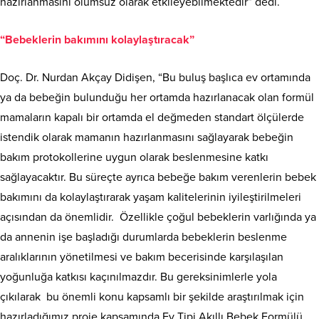
hazırlanmasını olumsuz olarak etkileyebilmektedir” dedi.
“Bebeklerin bakımını kolaylaştıracak”
Doç. Dr. Nurdan Akçay Didişen, “Bu buluş başlıca ev ortamında
ya da bebeğin bulunduğu her ortamda hazırlanacak olan formül
mamaların kapalı bir ortamda el değmeden standart ölçülerde
istendik olarak mamanın hazırlanmasını sağlayarak bebeğin
bakım protokollerine uygun olarak beslenmesine katkı
sağlayacaktır. Bu süreçte ayrıca bebeğe bakım verenlerin bebek
bakımını da kolaylaştırarak yaşam kalitelerinin iyileştirilmeleri
açısından da önemlidir. Özellikle çoğul bebeklerin varlığında ya
da annenin işe başladığı durumlarda bebeklerin beslenme
aralıklarının yönetilmesi ve bakım becerisinde karşılaşılan
yoğunluğa katkısı kaçınılmazdır. Bu gereksinimlerle yola
çıkılarak bu önemli konu kapsamlı bir şekilde araştırılmak için
hazırladığımız proje kapsamında Ev Tipi Akıllı Bebek Formülü