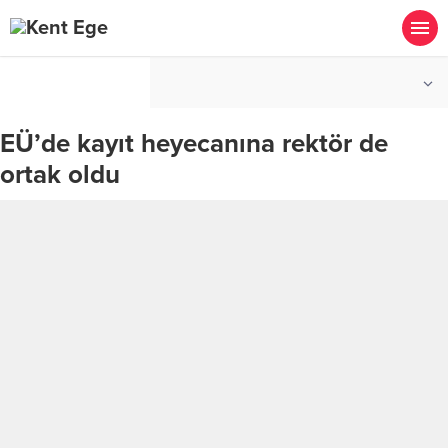
°C
İZMIR
PARÇALI BULUTLU
EÜ’de kayıt heyecanına rektör de
ortak oldu