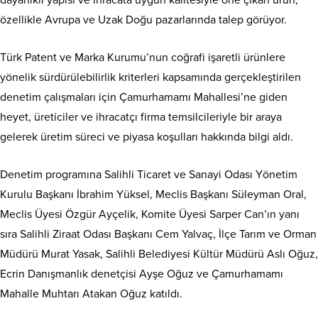
dayanıklı yapısı ve ihracata uygun kalitesiyle öne çıkan ürün,
özellikle Avrupa ve Uzak Doğu pazarlarında talep görüyor.
Türk Patent ve Marka Kurumu’nun coğrafi işaretli ürünlere
yönelik sürdürülebilirlik kriterleri kapsamında gerçekleştirilen
denetim çalışmaları için Çamurhamamı Mahallesi’ne giden
heyet, üreticiler ve ihracatçı firma temsilcileriyle bir araya
gelerek üretim süreci ve piyasa koşulları hakkında bilgi aldı.
Denetim programına Salihli Ticaret ve Sanayi Odası Yönetim
Kurulu Başkanı İbrahim Yüksel, Meclis Başkanı Süleyman Oral,
Meclis Üyesi Özgür Ayçelik, Komite Üyesi Sarper Can’ın yanı
sıra Salihli Ziraat Odası Başkanı Cem Yalvaç, İlçe Tarım ve Orman
Müdürü Murat Yasak, Salihli Belediyesi Kültür Müdürü Aslı Oğuz,
Ecrin Danışmanlık denetçisi Ayşe Oğuz ve Çamurhamamı
Mahalle Muhtarı Atakan Oğuz katıldı.