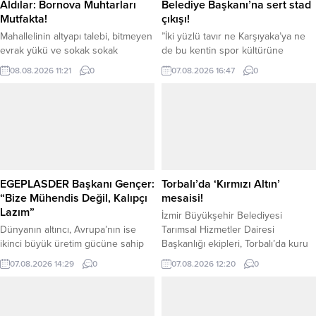
Aldılar: Bornova Muhtarları
Belediye Başkanı’na sert stad
Mutfakta!
çıkışı!
Mahallelinin altyapı talebi, bitmeyen
”İki yüzlü tavır ne Karşıyaka’ya ne
evrak yükü ve sokak sokak
de bu kentin spor kültürüne
çözülmesi gereken sorunlar…
yakışmamaktadır” AK Parti
08.08.2026 11:21
0
07.08.2026 16:47
0
Bornova’nın yerel yöneticileri bu
Karşıyaka İlçe Başkanı Selahattin
kez imza föylerini ve resmi
Köse, stat konusunda Karşıyaka
yazışmaları bir kenara bırakıp
Belediye Başkanı Behice Yıldız
önlüklerini bağladı. EVKA-3’teki
Ünsal’a yüklenerek, ”Kulübü
Bornova Belediyesi Mutfak
yerinden eden, yıllardır kullanılan
Atölyesi’ne giren muhtarların eline
alanları boşalttıran, stat yapılmasın
bu defa mühür değil, oklava ve
diye dava açanlarla aynı safta
hamur bulaştı. Yerel yönetimin en
duranların bugün farklı bir söylemle
EGEPLASDER Başkanı Gençer:
Torbalı’da ‘Kırmızı Altın’
yoğun saha çalışanları olan...
ortaya çıkması, Karşıyaka...
“Bize Mühendis Değil, Kalıpçı
mesaisi!
Lazım”
İzmir Büyükşehir Belediyesi
Dünyanın altıncı, Avrupa’nın ise
Tarımsal Hizmetler Dairesi
ikinci büyük üretim gücüne sahip
Başkanlığı ekipleri, Torbalı’da kuru
olan Türk plastik sektöründe
domates üretimi ve hasat sürecini
07.08.2026 14:29
0
07.08.2026 12:20
0
yaşanan nitelikli ara eleman sıkıntısı
yerinde inceledi. Pamukyazı
tırmanıyor. Ege Plastik Sanayicileri
Mahallesi’ndeki tarım arazilerini
Derneği (EGEPLASDER) Yönetim
ziyaret eden ekipler, üreticiler ve
Kurulu, sanayideki teknik personel
mevsimlik tarım işçileriyle bir araya