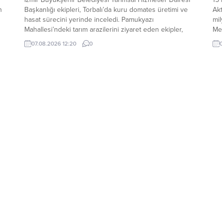
n
Başkanlığı ekipleri, Torbalı’da kuru domates üretimi ve
Akt
hasat sürecini yerinde inceledi. Pamukyazı
mil
s
Mahallesi’ndeki tarım arazilerini ziyaret eden ekipler,
Meh
üreticiler ve mevsimlik tarım işçileriyle bir araya gelerek
da 
07.08.2026 12:20
0
üretim süreci, maliyetler ve beklentiler hakkında bilgi
Me
 ve
aldı. Tarımsal Hizmetler Dairesi Başkanı Bülent Üngür ve
ama
rç
saha ekipleri, domates...