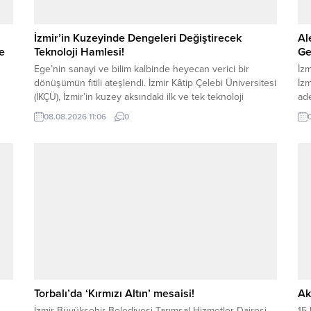
İzmir’in Kuzeyinde Dengeleri Değiştirecek
Al
ve
Teknoloji Hamlesi!
Ge
Ege’nin sanayi ve bilim kalbinde heyecan verici bir
İzm
dönüşümün fitili ateşlendi. İzmir Kâtip Çelebi Üniversitesi
İzm
(İKÇÜ), İzmir’in kuzey aksındaki ilk ve tek teknoloji
ade
ki
geliştirme bölgesi olacak devasa yatırımı için ilk kepçeyi
ham
08.08.2026 11:06
0
vurmaya hazırlanıyor. Cumhurbaşkanı Kararı ile resmiyet
kar
nin
kazanan Technocity İzmir projesinde, inşaat öncesi kritik
teş
aşama olan zemin etüdü çalışmalarına başlandı....
Ba
ya
Torbalı’da ‘Kırmızı Altın’ mesaisi!
Ak
İzmir Büyükşehir Belediyesi Tarımsal Hizmetler Dairesi
15 