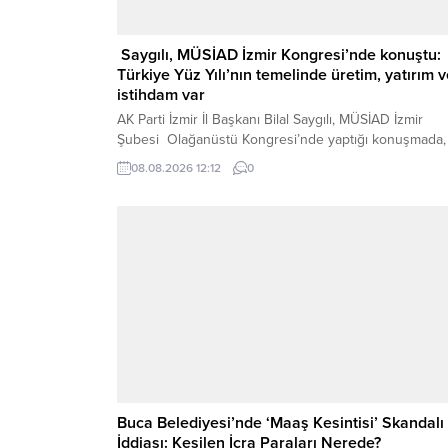
Saygılı, MÜSİAD İzmir Kongresi’nde konuştu:
Türkiye Yüz Yılı’nın temelinde üretim, yatırım 
istihdam var
AK Parti İzmir İl Başkanı Bilal Saygılı, MÜSİAD İzmir
Şubesi Olağanüstü Kongresi’nde yaptığı konuşmada,
üretim, yatırım ve istihdamın Türkiye’nin kalkınmasında
08.08.2026 12:12
0
en önemli unsurlar olduğunu belirterek,” Türkiye
Yüzyılı…üretimin daha da güçlendiği, yüksek teknoloji
ön plana çıktığı, ihracatın büyüdüğü, küresel rekabet
gücümüzün arttığı ve refahın toplumun her kesimine
yayıldığı güçlü bir Türkiye...
Buca Belediyesi’nde ‘Maaş Kesintisi’ Skandalı
İddiası: Kesilen İcra Paraları Nerede?