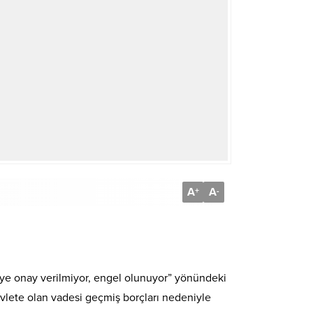
A
A
+
-
diye onay verilmiyor, engel olunuyor” yönündeki
evlete olan vadesi geçmiş borçları nedeniyle