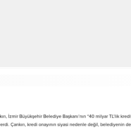
ırı, İzmir Büyükşehir Belediye Başkanı’nın “40 milyar TL’lik kre
rdi. Çankırı, kredi onayının siyasi nedenle değil, belediyenin d