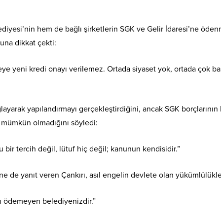
diyesi’nin hem de bağlı şirketlerin SGK ve Gelir İdaresi’ne öde
una dikkat çekti:
e yeni kredi onayı verilemez. Ortada siyaset yok, ortada çok basi
ağlayarak yapılandırmayı gerçekleştirdiğini, ancak SGK borçlarının
n mümkün olmadığını söyledi:
bir tercih değil, lütuf hiç değil; kanunun kendisidir.”
e de yanıt veren Çankırı, asıl engelin devlete olan yükümlülükle
ını ödemeyen belediyenizdir.”