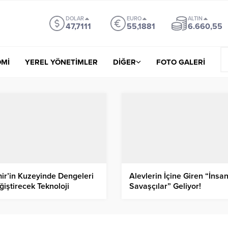
DOLAR
EURO
ALTIN
47,7111
55,1881
6.660,55
Mİ
YEREL YÖNETİMLER
DİĞER
FOTO GALERİ
mir’in Kuzeyinde Dengeleri
Alevlerin İçine Giren “İnsa
ğiştirecek Teknoloji
Savaşçılar” Geliyor!
mlesi!