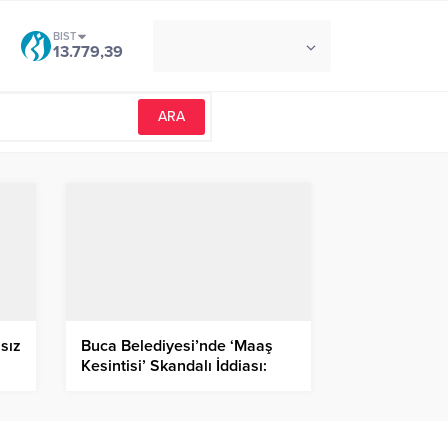
BIST
°C
İZMIR
13.779,39
AÇIK
nsız
Buca Belediyesi’nde ‘Maaş
Kesintisi’ Skandalı İddiası:
Kesilen İcra Paraları Nerede?