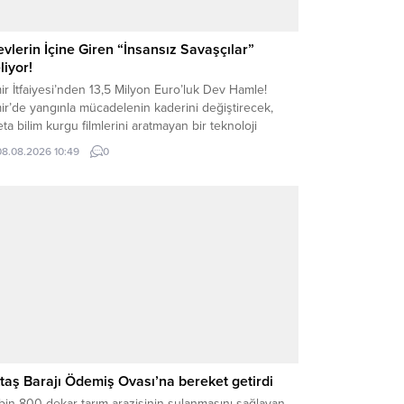
evlerin İçine Giren “İnsansız Savaşçılar”
liyor!
ir İtfaiyesi’nden 13,5 Milyon Euro’luk Dev Hamle!
ir’de yangınla mücadelenin kaderini değiştirecek,
ta bilim kurgu filmlerini aratmayan bir teknoloji
lesi başlatıldı. İklim krizinin tetiklediği dev yangınlara
08.08.2026 10:49
0
şı düğmeye basan İzmir Büyükşehir Belediyesi, itfaiye
kilatına 13,5 milyon Euro’luk (Dünya Bankası ve İller
nkası TEFWER projesi) dev bir bütçeyle insansız
ngın söndürme...
taş Barajı Ödemiş Ovası’na bereket getirdi
bin 800 dekar tarım arazisinin sulanmasını sağlayan