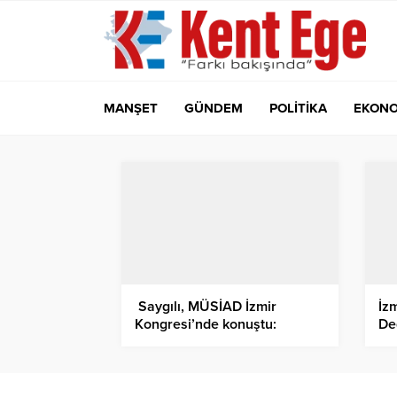
MANŞET
GÜNDEM
POLİTİKA
EKONO
Saygılı, MÜSİAD İzmir
İz
Kongresi’nde konuştu:
De
Türkiye Yüz Yılı’nın temelinde
Ha
üretim, yatırım ve istihdam
var