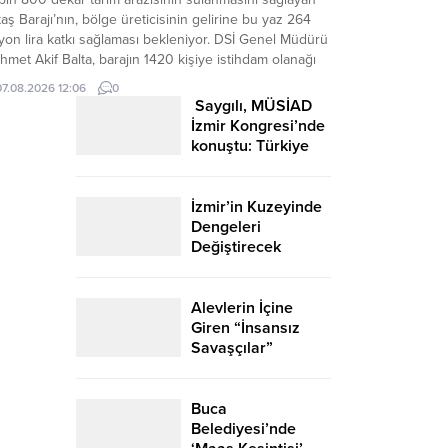
aş Barajı’nın, bölge üreticisinin gelirine bu yaz 264
yon lira katkı sağlaması bekleniyor. DSİ Genel Müdürü
met Akif Balta, barajın 1420 kişiye istihdam olanağı
sağlayacağını belirtti. İzmir’in Ödemiş ilçesinde Küçük
07.08.2026 12:06
0
nderes Ovası’ndaki tarımsal üretimin desteklenmesi
Saygılı, MÜSİAD
cıyla hayata geçirilen Aktaş Barajı ve...
İzmir Kongresi’nde
konuştu: Türkiye
Yüz Yılı’nın
temelinde üretim,
yatırım ve istihdam
İzmir’in Kuzeyinde
var
Dengeleri
Değiştirecek
Teknoloji Hamlesi!
Alevlerin İçine
Giren “İnsansız
Savaşçılar”
Geliyor!
Buca
Belediyesi’nde