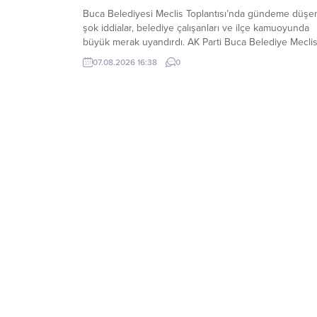
Buca Belediyesi Meclis Toplantısı’nda gündeme düşe
şok iddialar, belediye çalışanları ve ilçe kamuoyunda
büyük merak uyandırdı. AK Parti Buca Belediye Mecli
Üyesi Hüseyin Oygur, mecliste söz alarak belediye
07.08.2026 16:38
0
personelinin maaşlarından kesilen icra paralarının ilgili
icra müdürlüklerine yatırılmadığına dair ciddi şüpheler
iddialar olduğunu açıkladı. “Maaştan Kesiliyor Ama Bo
ve Faiz...