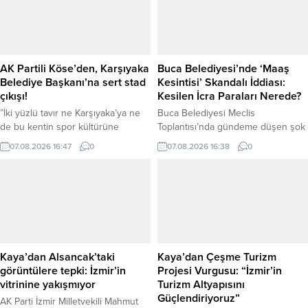
AK Partili Köse’den, Karşıyaka
Buca Belediyesi’nde ‘Maaş
Belediye Başkanı’na sert stad
Kesintisi’ Skandalı İddiası:
çıkışı!
Kesilen İcra Paraları Nerede?
”İki yüzlü tavır ne Karşıyaka’ya ne
Buca Belediyesi Meclis
de bu kentin spor kültürüne
Toplantısı’nda gündeme düşen şok
yakışmamaktadır” AK Parti
iddialar, belediye çalışanları ve ilçe
07.08.2026 16:47
0
07.08.2026 16:38
0
Karşıyaka İlçe Başkanı Selahattin
kamuoyunda büyük merak
Köse, stat konusunda Karşıyaka
uyandırdı. AK Parti Buca Belediye
Belediye Başkanı Behice Yıldız
Meclis Üyesi Hüseyin Oygur,
Ünsal’a yüklenerek, ”Kulübü
mecliste söz alarak belediye
yerinden eden, yıllardır kullanılan
personelinin maaşlarından kesilen
alanları boşalttıran, stat yapılmasın
icra paralarının ilgili icra
diye dava açanlarla aynı safta
müdürlüklerine yatırılmadığına dair
duranların bugün farklı bir söylemle
ciddi şüpheler ve iddialar olduğunu
Kaya’dan Alsancak’taki
Kaya’dan Çeşme Turizm
ortaya çıkması, Karşıyaka...
açıkladı. “Maaştan Kesiliyor Ama
görüntülere tepki: İzmir’in
Projesi Vurgusu: “İzmir’in
Borç ve Faiz...
vitrinine yakışmıyor
Turizm Altyapısını
Güçlendiriyoruz”
AK Parti İzmir Milletvekili Mahmut