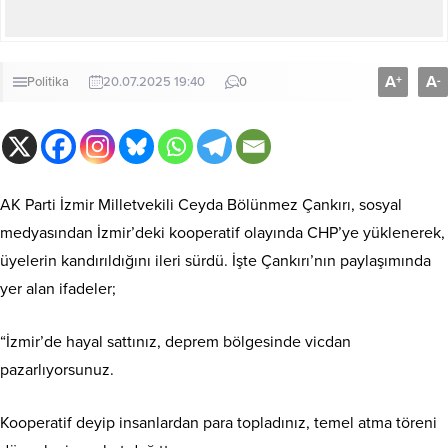
A
A
+
-
Politika
20.07.2025 19:40
0
AK Parti İzmir Milletvekili Ceyda Bölünmez Çankırı, sosyal
medyasından İzmir’deki kooperatif olayında CHP’ye yüklenerek,
üyelerin kandırıldığını ileri sürdü. İşte Çankırı’nın paylaşımında
yer alan ifadeler;
“İzmir’de hayal sattınız, deprem bölgesinde vicdan
pazarlıyorsunuz.
Kooperatif deyip insanlardan para topladınız, temel atma töreni