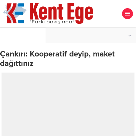
°C
İZMIR
AÇIK
Çankırı: Kooperatif deyip, maket
dağıttınız