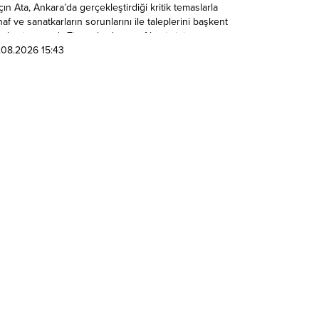
çın Ata, Ankara’da gerçekleştirdiği kritik temaslarla
af ve sanatkarların sorunlarını ile taleplerini başkent
demine taşıdı. Ziyaretlerde esnaf kesiminin
lentileri ve finansal imkanları masaya yatırıldı.
.08.2026 15:43
şkentte Yoğun Görüşme Trafiği İESOB Başkanı Yalçın
a, Ankara programı kapsamında AK Parti Genel
reteri ve İzmir Milletvekili...