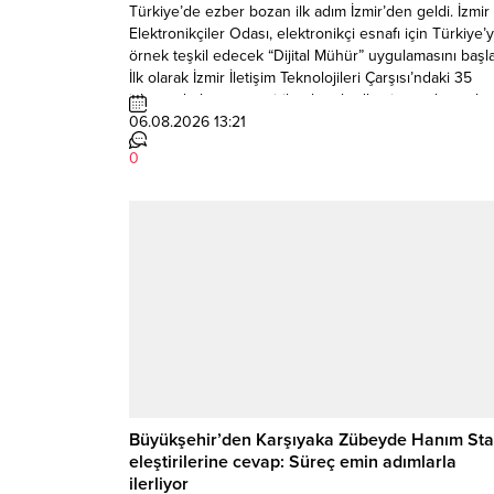
Türkiye’de ezber bozan ilk adım İzmir’den geldi. İzmir
Elektronikçiler Odası, elektronikçi esnafı için Türkiye’
örnek teşkil edecek “Dijital Mühür” uygulamasını başlat
İlk olarak İzmir İletişim Teknolojileri Çarşısı’ndaki 35
işletmede hayata geçirilen karekodlu sistem, kayıt dışı
faaliyetlerle mücadele ederken tüketiciye anında
06.08.2026 13:21
doğrulanmış işletme bilgisi ve güvenli hizmet sunuyor
0
“Karekodu Okut, Esnafını...
Büyükşehir’den Karşıyaka Zübeyde Hanım Sta
eleştirilerine cevap: Süreç emin adımlarla
ilerliyor