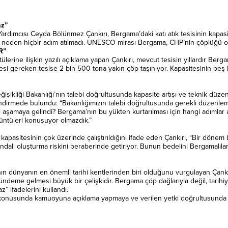
az”
 Yardımcısı Ceyda Bölünmez Çankırı, Bergama’daki katı atık tesisinin kapasi
ğmen neden hiçbir adım atılmadı. UNESCO mirası Bergama, CHP’nin çöplüğü 
R”
ne ilişkin yazılı açıklama yapan Çankırı, mevcut tesisin yıllardır Berga
si gereken tesise 2 bin 500 tona yakın çöp taşınıyor. Kapasitesinin beş ka
eğişikliği Bakanlığı’nın talebi doğrultusunda kapasite artışı ve teknik düz
erlendirmede bulundu: “Bakanlığımızın talebi doğrultusunda gerekli düzenleme
i aşamaya gelindi? Bergama’nın bu yükten kurtarılması için hangi adımlar 
üntüleri konuşuyor olmazdık.”
n kapasitesinin çok üzerinde çalıştırıldığını ifade eden Çankırı, “Bir dön
andalı oluşturma riskini beraberinde getiriyor. Bunun bedelini Bergamalıl
dünyanın en önemli tarihi kentlerinden biri olduğunu vurgulayan Çankırı
ndeme gelmesi büyük bir çelişkidir. Bergama çöp dağlarıyla değil, tarihiyl
 ifadelerini kullandı.
şı konusunda kamuoyuna açıklama yapmaya ve verilen yetki doğrultusunda g