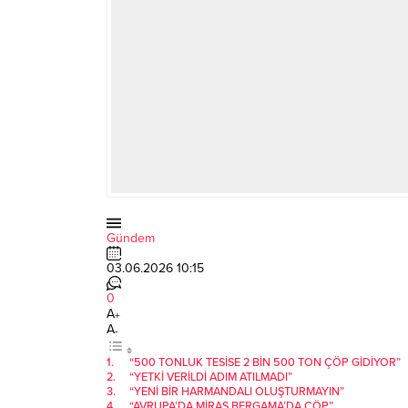
Gündem
03.06.2026 10:15
0
A
+
A
-
“500 TONLUK TESİSE 2 BİN 500 TON ÇÖP GİDİYOR”
“YETKİ VERİLDİ ADIM ATILMADI”
“YENİ BİR HARMANDALI OLUŞTURMAYIN”
“AVRUPA’DA MİRAS BERGAMA’DA ÇÖP”