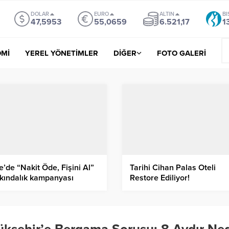
DOLAR
EURO
ALTIN
BI
47,5953
55,0659
6.521,17
1
Mİ
YEREL YÖNETİMLER
DİĞER
FOTO GALERİ
e’de “Nakit Öde, Fişini Al”
Tarihi Cihan Palas Oteli
rkındalık kampanyası
Restore Ediliyor!
latıldı