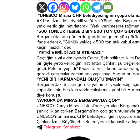
“UNESCO Mirası CHP belediyeciliğinin çöpü olam
AK Parti İzmir Milletvekili ve Yerel Yönetimler Başkan
yetki verildiğini hatırlatarak, “Yetki verilmesine ra
“500 TONLUK TESİSE 2 BİN 500 TON ÇÖP GİDİYO
Bergama’da son günlerde gündeme gelen çöp görüntüleri
ifade ederek, “Günlük yaklaşık 500 ton atık kabul etme
kaçınılmazdır” dedi.
“YETKİ VERİLDİ ADIM ATILMADI”
Geçtiğimiz yıl ekim ayında Çevre, Şehircilik ve İklim D
birliğiyle yetki verildiğini hatırlatan Çankırı, şu değ
geçti. Peki ne yapıldı? Kapasite artışı konusunda hang
gerekli çalışmalar zamanında yapılsaydı bugün bu gör
“YENİ BİR HARMANDALI OLUŞTURMAYIN”
Bergama’daki tesisin gerekli yatırımlar yapılmadığı içi
kapasitesinin beş katı yükle çalıştırmak yeni bir Harm
diye konuştu.
“AVRUPA’DA MİRAS BERGAMA’DA ÇÖP”
UNESCO Dünya Mirası Listesi’nde yer alan Bergama’nın 
şehircilik anlatırken Bergama’nın çöp görüntüleriyle gü
UNESCO’nun mirası, CHP belediyeciliğinin çöpü olamaz”
Çankırı, İzmir Büyükşehir Belediyesi’ni kapasite artı
Telegram Kanalımız