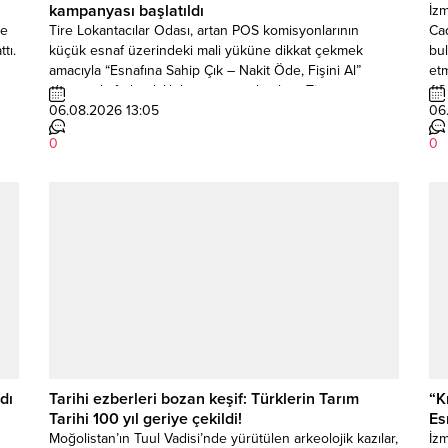
kampanyası başlatıldı
İz
ye
Tire Lokantacılar Odası, artan POS komisyonlarının
Ca
tı.
küçük esnaf üzerindeki mali yüküne dikkat çekmek
bul
amacıyla “Esnafına Sahip Çık – Nakit Öde, Fişini Al”
etm
sloganıyla farkındalık kampanyası başlattı. Tire
AŞ 
Lokantacılar Odası Başkanı Mehmet Burak Göksu,
06.08.2026 13:05
edi
06
.
kampanyanın kayıt dışı alışverişi teşvik etmediğini
uyg
0
0
belirterek, vatandaşlardan nakit ödeme yapmaları halinde
Ünl
fişlerini mutlaka almalarını istediklerini söyledi....
dı
Tarihi ezberleri bozan keşif: Türklerin Tarım
“K
Tarihi 100 yıl geriye çekildi!
Es
Moğolistan’ın Tuul Vadisi’nde yürütülen arkeolojik kazılar,
İzm