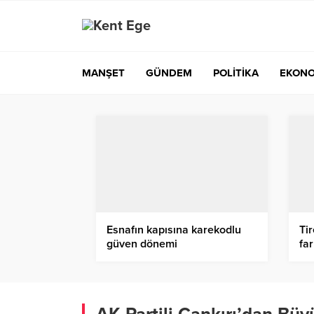
MANŞET
GÜNDEM
POLİTİKA
EKONO
Esnafın kapısına karekodlu
Tir
güven dönemi
fa
baş