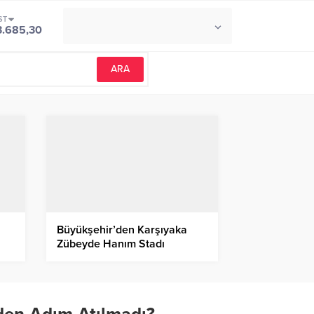
ST
°C
İZMIR
3.685,30
PARÇALI BULUTLU
Büyükşehir’den Karşıyaka
Zübeyde Hanım Stadı
eleştirilerine cevap: Süreç
emin adımlarla ilerliyor