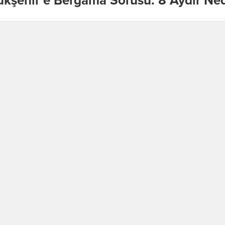
yükşehir’e Bergama Sorusu: 8 Aydır N