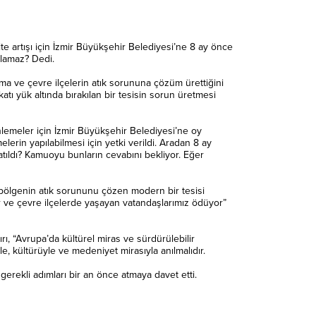
te artışı için İzmir Büyükşehir Belediyesi’ne 8 ay önce
olamaz? Dedi.
ma ve çevre ilçelerin atık sorununa çözüm ürettiğini
tı yük altında bırakılan bir tesisin sorun üretmesi
enlemeler için İzmir Büyükşehir Belediyesi’ne oy
lerin yapılabilmesi için yetki verildi. Aradan 8 ay
atıldı? Kamuoyu bunların cevabını bekliyor. Eğer
em bölgenin atık sorununu çözen modern bir tesisi
ar ve çevre ilçelerde yaşayan vatandaşlarımız ödüyor”
, “Avrupa’da kültürel miras ve sürdürülebilir
e, kültürüyle ve medeniyet mirasıyla anılmalıdır.
erekli adımları bir an önce atmaya davet etti.