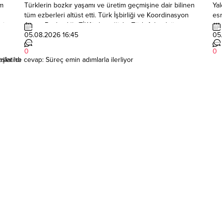
ım
Türklerin bozkır yaşamı ve üretim geçmişine dair bilinen
Yal
tüm ezberleri altüst etti. Türk İşbirliği ve Koordinasyon
esn
nin
Ajansı Başkanlığı (TİKA) desteğiyle; Türk Arkeoloji ve
gün
Kültürel Miras Enstitüsü, İzmir Katip Çelebi Üniversitesi
05.08.2026 16:45
bek
05
ili
(İKÇÜ) ve Moğolistan Bilimler Akademisi ortaklığında
Ba
0
0
sürdürülen çalışmalarda, Dokuz Oğuzlar’a ait “kayıp
At
şlatıldı
lerine cevap: Süreç emin adımlarla ilerliyor
kent” Togu...
Sek