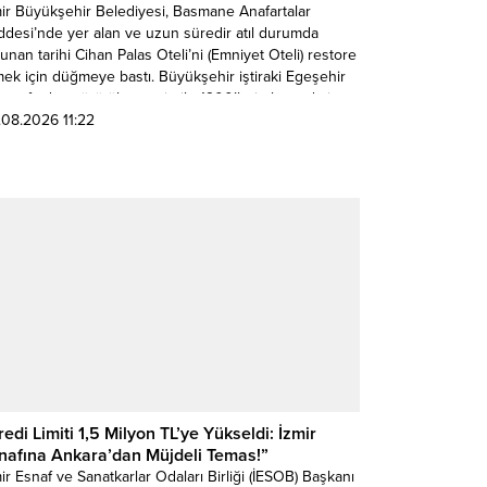
mir Büyükşehir Belediyesi, Basmane Anafartalar
ddesi’nde yer alan ve uzun süredir atıl durumda
unan tarihi Cihan Palas Oteli’ni (Emniyet Oteli) restore
ek için düğmeye bastı. Büyükşehir iştiraki Egeşehir
tarafından yürütülen proje ile 1900’lerin başında inşa
len yapı, özgün mimarisi korunarak çağdaş ihtiyaçlara
.08.2026 11:22
un şekilde yeniden işlevlendirilecek. Kasalarıyla
enen “Emniyet...
redi Limiti 1,5 Milyon TL’ye Yükseldi: İzmir
nafına Ankara’dan Müjdeli Temas!”
ir Esnaf ve Sanatkarlar Odaları Birliği (İESOB) Başkanı